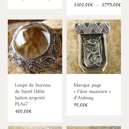
de
Pla
3300,00
€
–
3795,00
€
prix :
de
295,00€
pri
à
330
310,00€
à
379
Loupe de bureau
Marque page
de Saint Odile
« l’âne musicien »
laiton argenté
d’Aulnay
PLA67
90,00
€
400,00
€