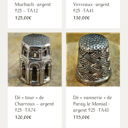
Murbach -argent
Verreaux -argent
925 – TA12
925 -TA41
125,00
€
130,00
€
Dé « tour » de
Dé « vannerie » de
Charroux – argent
Paray le Monial -
925 -TA74
argent 925 -TA43
120,00
€
115,00
€