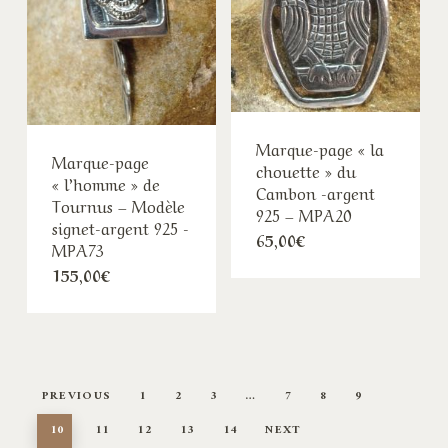
Marque-page « la
Marque-page
chouette » du
« l’homme » de
Cambon -argent
Tournus – Modèle
925 – MPA20
signet-argent 925 -
65,00
€
MPA73
155,00
€
PREVIOUS
1
2
3
…
7
8
9
10
11
12
13
14
NEXT