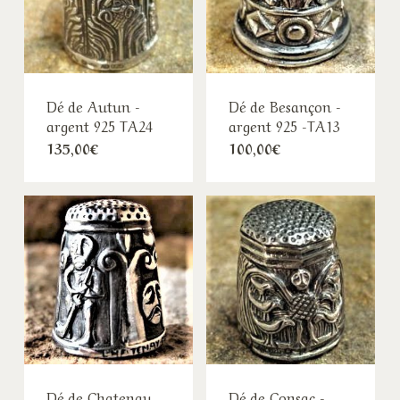
Dé de Autun -
Dé de Besançon -
argent 925 TA24
argent 925 -TA13
135,00
€
100,00
€
Dé de Chatenay
Dé de Consac -