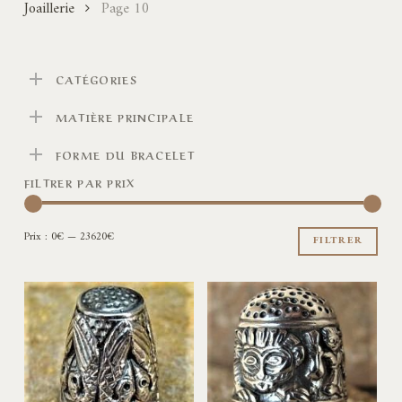
Joaillerie
Page 10
CATÉGORIES
MATIÈRE PRINCIPALE
FORME DU BRACELET
FILTRER PAR PRIX
Pri
Pri
Prix :
0€
—
23620€
min
ma
FILTRER