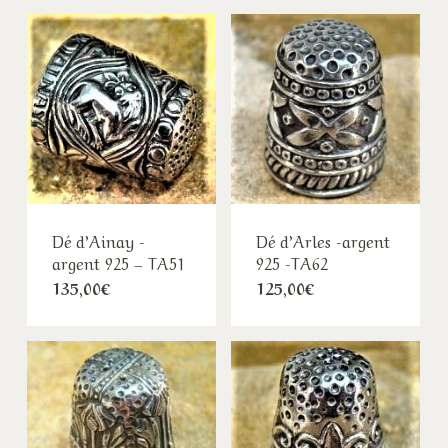
Dé d’Ainay -
Dé d’Arles -argent
argent 925 – TA51
925 -TA62
135,00
€
125,00
€