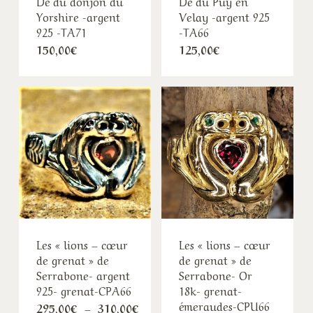
Dé du donjon du
Dé du Puy en
Yorshire -argent
Velay -argent 925
925 -TA71
-TA66
150,00
€
125,00
€
Les « lions – cœur
Les « lions – cœur
de grenat » de
de grenat » de
Serrabone- argent
Serrabone- Or
925- grenat-CPA66
18k- grenat-
émeraudes-CPU66
Plage
295,00
€
–
310,00
€