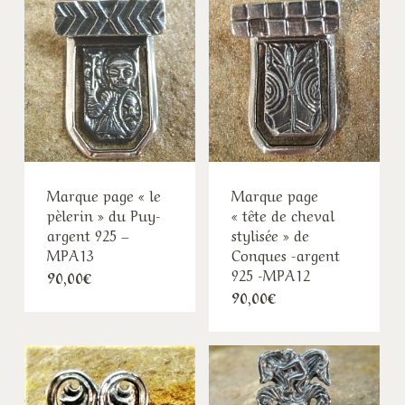
Marque page « le
Marque page
pèlerin » du Puy-
« tête de cheval
argent 925 –
stylisée » de
MPA13
Conques -argent
925 -MPA12
90,00
€
90,00
€