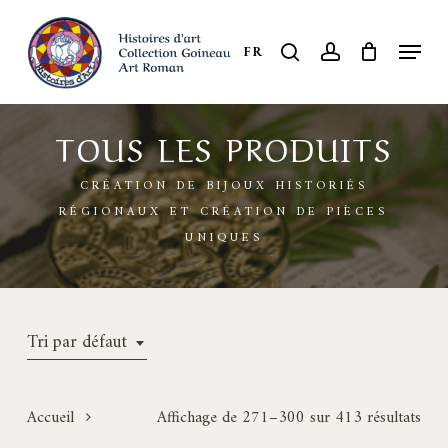
Skip
to
Menu
search
account
FR
Close
main
Menu
content
TOUS LES PRODUITS
CRÉATION DE BIJOUX HISTORIÉS
RÉGIONAUX ET CRÉATION DE PIÈCES
UNIQUES
Tri par défaut
Accueil
Affichage de 271–300 sur 413 résultats