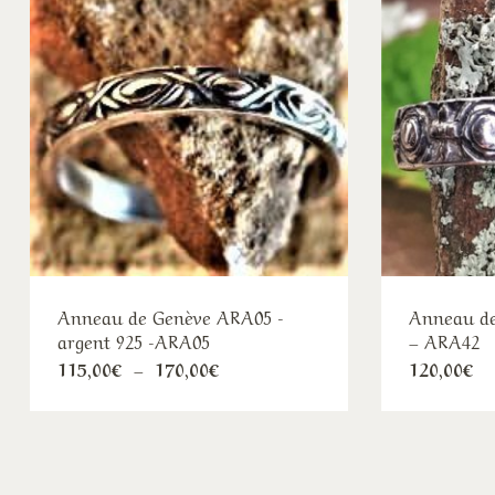
Anneau de Genève ARA05 -
Anneau de
argent 925 -ARA05
– ARA42
Plage
115,00
€
–
170,00
€
120,00
€
de
prix :
115,00€
à
170,00€