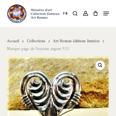
Skip
to
Menu
search
account
FR
Close
main
Menu
content
Accueil
Collections
Art Roman éditions limitées
Marque page de Seyssins argent 925