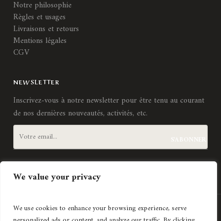
Notre philosophie
Règles et usages
Livraisons et retours
Mentions légales
CGV
NEWSLETTER
Inscrivez-vous à notre newsletter pour être tenu au courant
de nos dernières nouveautés, activités, etc.
J'accepte les
termes et conditions
We value your privacy
We use cookies to enhance your browsing experience, serve
Création de site internet
Agence Lyonnaise © Copyright 2021
personalized ads or content, and analyze our traffic. By clicking