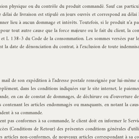
ession physique ou du contrôle du produit commandé. Sauf cas particuli
 délai de livraison est stipulé en jours ouvrés et correspond au délai
ner lieu à aucun dommage et intérêts. Toutefois, si le produit n’a pas é
pour tout autre cause que la force majeure ou le fait du client, la 
2 et L 138-3 du Code de la consommation. Les sommes versées par le cl
nt la date de dénonciation du contrat, à l’exclusion de toute indemnis
ar mail de son expédition à l’adresse postale renseignée par lui-mêm
upplément, dans les conditions indiquées sur le site internet, le pai
de, en cas de constat de dommages, de déchirure ou d’ouverture de l’em
lis contenant les articles endommagés ou manquants, en notant la cause
pondent à sa commande.
aient pas conformes à sa commande, le client doit en informer le Servi
ncées (Conditions de Retour) des présentes conditions générales d’util
es articles non-conformes, de nouveaux articles correspondant à sa co