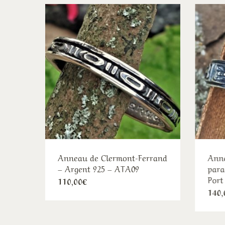
Anneau de Clermont-Ferrand
Anne
– Argent 925 – ATA09
para
Port
Ce
110,00
€
140,
produit
a
plusieurs