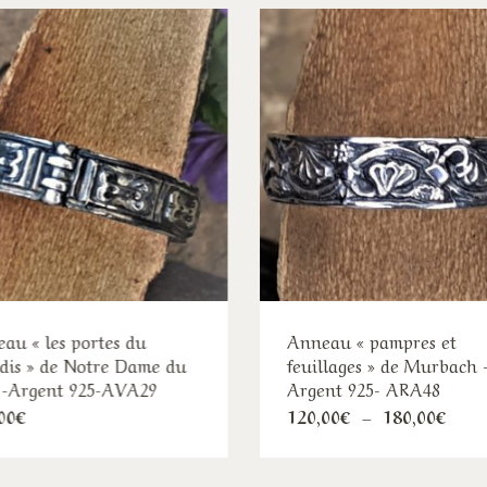
au « les portes du
Anneau « pampres et
dis » de Notre Dame du
feuillages » de Murbach 
 -Argent 925-AVA29
Argent 925- ARA48
Ce
Ce
Plag
00
€
120,00
€
–
180,00
€
de
produit
pro
prix 
120,
a
a
à