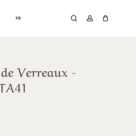
search
account
S
FR
 de Verreaux -
-TA41