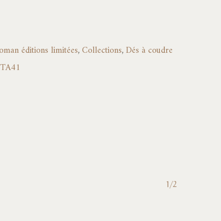
oman éditions limitées
,
Collections
,
Dés à coudre
TA41
1/2