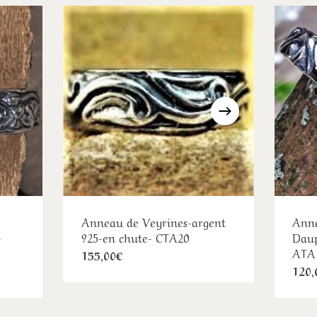
Anneau de Veyrines-argent
Anne
-
925-en chute- CTA20
Daup
ATA
Ce
155,00
€
e
120,
produit
duit
a
:
00€
plusieurs