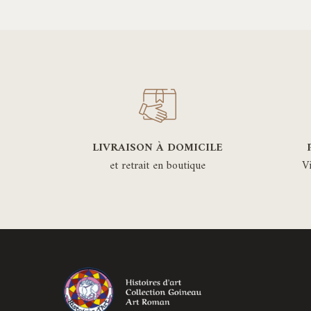
variations.
Les
options
peuvent
être
choisies
sur
la
LIVRAISON À DOMICILE
page
et retrait en boutique
V
du
produit