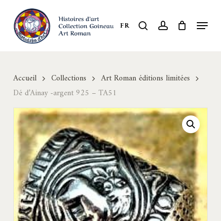
Skip
to
Menu
search
account
FR
Close
main
Menu
content
Accueil
Collections
Art Roman éditions limitées
Dé d’Ainay -argent 925 – TA51