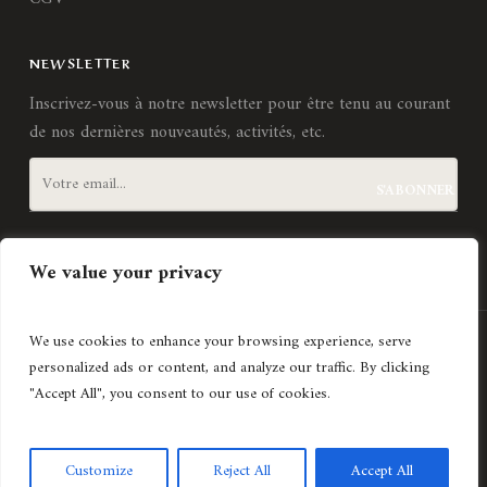
NEWSLETTER
Inscrivez-vous à notre newsletter pour être tenu au courant
de nos dernières nouveautés, activités, etc.
J'accepte les
termes et conditions
We value your privacy
We use cookies to enhance your browsing experience, serve
Création de site internet
Agence Lyonnaise © Copyright 2021
personalized ads or content, and analyze our traffic. By clicking
Histoires d'art
"Accept All", you consent to our use of cookies.
Avec le soutien de
Customize
Reject All
Accept All