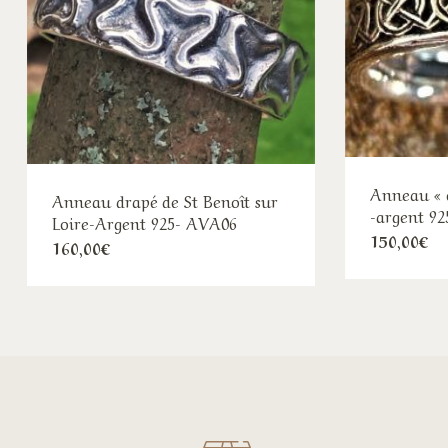
Anneau « 
Anneau drapé de St Benoît sur
-argent 9
Loire-Argent 925- AVA06
150,00
€
160,00
€