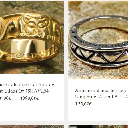
a
a
à
à
plusieurs
plu
4040,00€
265,
variations.
var
Les
Les
options
opt
peuvent
peu
être
êtr
choisies
cho
sur
sur
la
la
page
pa
du
du
eau « bestiaire et lys » de
produit
pro
Anneau « dents de scie »
nt Gildas Or 18k AVU54
Dauphiné -Argent 925- 
Ce
Plage
0,00
€
–
4090,00
€
de
Ce
125,00
€
produit
prix :
pro
3360,00€
a
à
a
plusieurs
4090,00€
plu
variations.