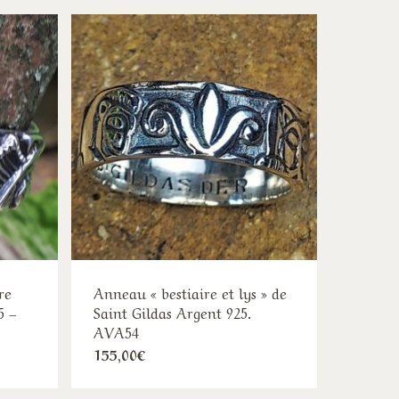
re
Anneau « bestiaire et lys » de
5 –
Saint Gildas Argent 925.
AVA54
Ce
e
155,00
€
duit
produit
:
00€