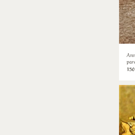
Ann
par
150