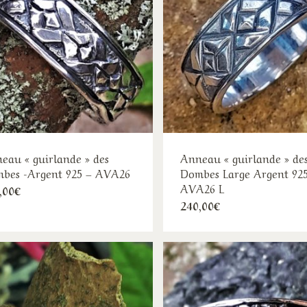
options
opt
peuvent
peu
être
êtr
choisies
cho
sur
sur
la
la
page
pa
du
du
produit
pro
eau « guirlande » des
Anneau « guirlande » de
bes -Argent 925 – AVA26
Dombes Large Argent 925
AVA26 L
Ce
,00
€
Ce
240,00
€
produit
pro
a
a
plusieurs
plu
variations.
var
Les
Les
options