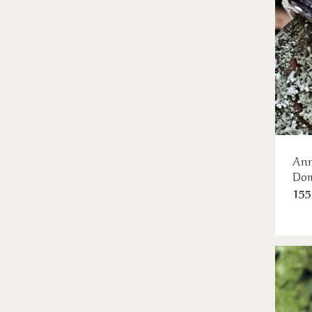
Ann
Dom
155