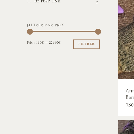
or rose 18k
2
FILTRER PAR PRIX
Prix
Prix
Prix :
110€
—
22660€
min
max
FILTRER
Ann
Ber
130