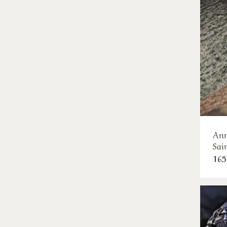
Ann
Sai
165