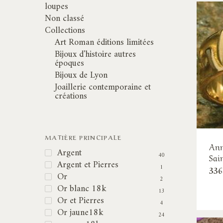
loupes
Non classé
Collections
Art Roman éditions limitées
Bijoux d'histoire autres
époques
Bijoux de Lyon
Joaillerie contemporaine et
créations
MATIÈRE PRINCIPALE
Ann
Argent
40
Sai
Argent et Pierres
1
336
Or
2
Or blanc 18k
13
Or et Pierres
4
Or jaune18k
24