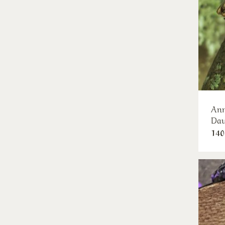
Ann
Dau
140