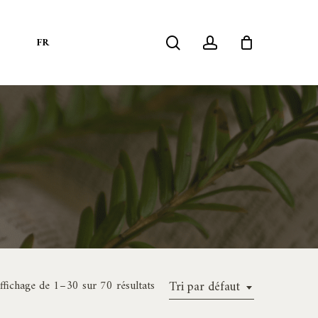
search
account
S
FR
ffichage de 1–30 sur 70 résultats
Tri par défaut