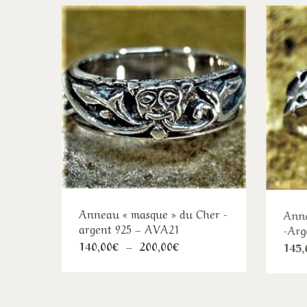
Anneau « masque » du Cher -
Anne
argent 925 – AVA21
-Arg
Ce
Plage
140,00
€
–
200,00
€
145,
de
produit
prix :
140,00€
a
à
plusieurs
200,00€