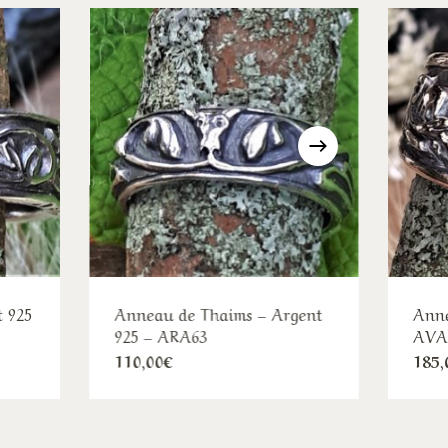
t 925
Anneau de Thaims – Argent
Anne
925 – ARA63
AVA9
Ce
e
110,00
€
185,
duit
produit
:
00€
a
sieurs
plusieurs
00€