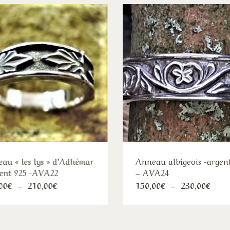
au « les lys » d’Adhémar
Anneau albigeois -argen
ent 925 -AVA22
– AVA24
Ce
Ce
Plage
Plag
00
€
–
210,00
€
150,00
€
–
230,00
€
de
de
produit
pro
prix :
prix 
145,00€
150,
a
a
à
à
plusieurs
plu
210,00€
230,