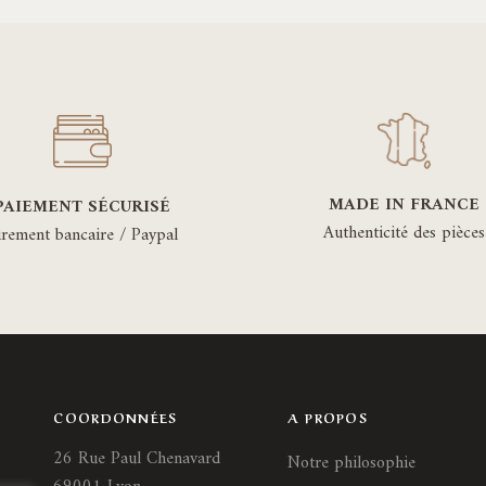
variations.
var
Les
Le
options
opt
peuvent
pe
être
êtr
choisies
cho
sur
sur
MADE IN FRANCE
PAIEMENT SÉCURISÉ
la
la
Authenticité des pièces
irement bancaire / Paypal
page
pa
du
du
produit
pro
COORDONNÉES
A PROPOS
26 Rue Paul Chenavard
Notre philosophie