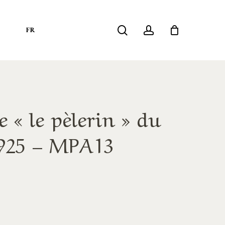
search
account
S
FR
 « le pèlerin » du
 925 – MPA13