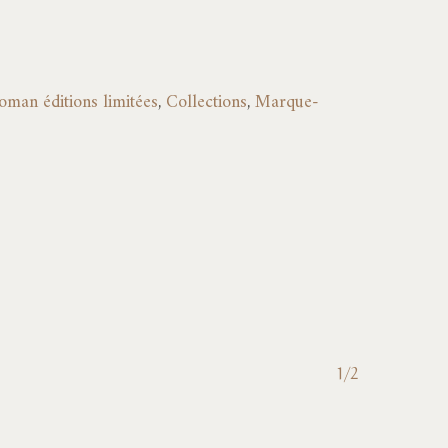
oman éditions limitées
,
Collections
,
Marque-
1/2