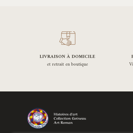
variations.
Les
options
peuvent
être
choisies
sur
LIVRAISON À DOMICILE
la
et retrait en boutique
V
page
du
produit