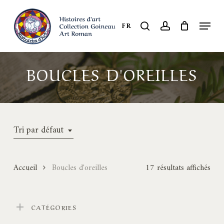
Skip
to
Menu
search
account
FR
Close
main
Menu
content
BOUCLES D'OREILLES
Tri par défaut
Accueil
Boucles d'oreilles
17 résultats affichés
CATÉGORIES