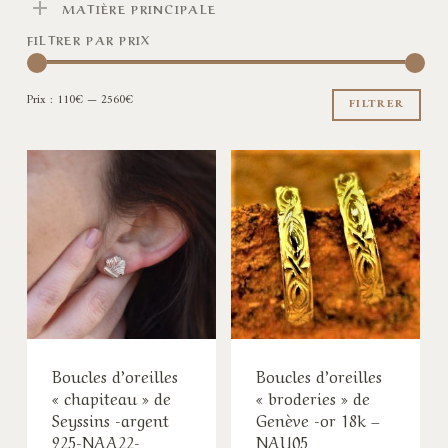
MATIÈRE PRINCIPALE
FILTRER PAR PRIX
Pri
Pri
Prix :
110€
—
2560€
min
ma
FILTRER
Boucles d’oreilles
Boucles d’oreilles
« chapiteau » de
« broderies » de
Seyssins -argent
Genève -or 18k –
925-NAA22-
NAU05