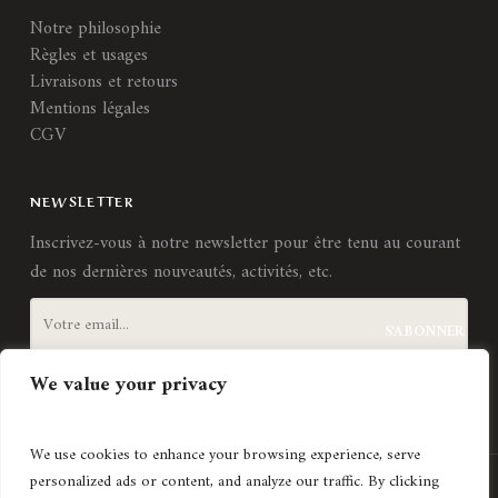
Notre philosophie
Règles et usages
Livraisons et retours
Mentions légales
CGV
NEWSLETTER
Inscrivez-vous à notre newsletter pour être tenu au courant
de nos dernières nouveautés, activités, etc.
We value your privacy
J'accepte les
termes et conditions
We use cookies to enhance your browsing experience, serve
personalized ads or content, and analyze our traffic. By clicking