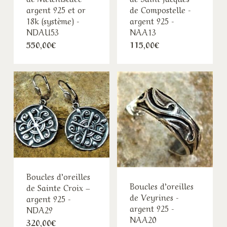
argent 925 et or
de Compostelle -
18k (système) -
argent 925 -
NDAU53
NAA13
550,00
€
115,00
€
Boucles d’oreilles
Boucles d’oreilles
de Sainte Croix –
de Veyrines -
argent 925 -
argent 925 -
NDA29
NAA20
320,00
€