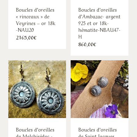
Boucles d’oreilles
Boucles d’oreilles
« rinceaux » de
d’Ambazac- argent
Veyrines – or 18k
925 et or 18k-
-NAU20
hématite-NBAU47-
H
2165,00
€
860,00
€
Boucles d’oreilles
Boucles d’oreilles
de Melchisédec -
de Saint Jacques