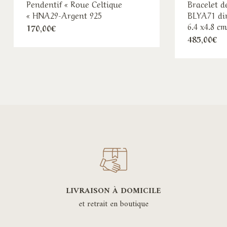
Pendentif « Roue Celtique
Bracelet d
« HNA29-Argent 925
BLYA71 dim
6.4 x4.8 c
170,00
€
485,00
€
LIVRAISON À DOMICILE
et retrait en boutique