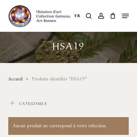
Skip
to
Menu
search
account
FR
Close
main
Menu
content
HSA19
Accueil
Produits identifiés “HSA19”
CATÉGORIES
Aucun produit ne correspond à votre sélection.