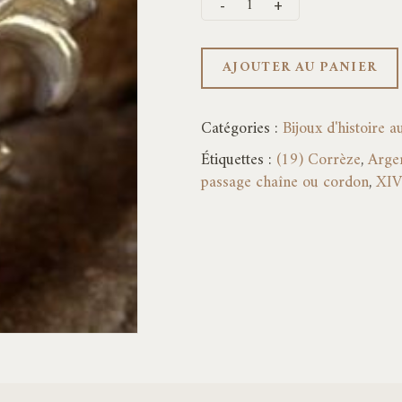
AJOUTER AU PANIER
Catégories :
Bijoux d'histoire 
Étiquettes :
(19) Corrèze
,
Arge
passage chaîne ou cordon
,
XIV