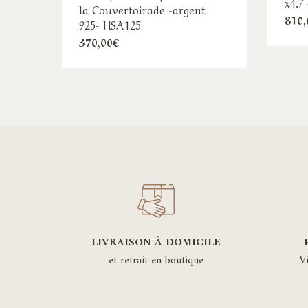
x4.7
la Couvertoirade -argent
810,
925- HSA125
370,00
€
LIVRAISON À DOMICILE
et retrait en boutique
V