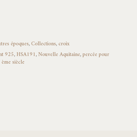
autres époques
,
Collections
,
croix
nt 925
,
HSA191
,
Nouvelle Aquitaine
,
percée pour
 ème siècle