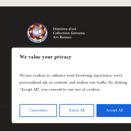
Création de bijoux historiés régionaux et
We value your privacy
création de pièces uniques en joaillerie
contemporaine.
We use cookies to enhance your browsing experience, serve
04 78 37 62 15
personalized ads or content, and analyze our traffic. By clicking
"Accept All", you consent to our use of cookies.
Customize
Reject All
Accept All
Création de site internet
Agence Lyonnaise © Copyright 2021 