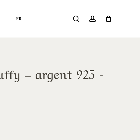
search
account
S
FR
ffy – argent 925 -