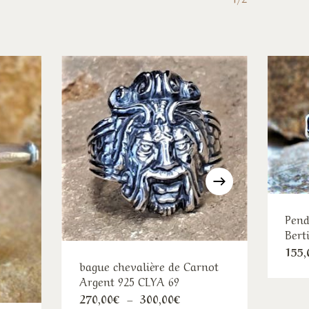
Pend
Bert
155,
bague chevalière de Carnot
Argent 925 CLYA 69
Ce
Plage
270,00
€
–
300,00
€
de