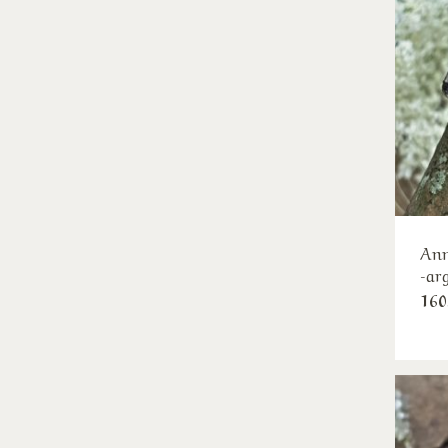
Ann
-ar
160