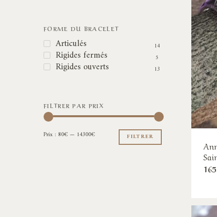
FORME DU BRACELET
Articulés
14
Rigides fermés
5
Rigides ouverts
13
FILTRER PAR PRIX
Prix
Prix
Prix :
80€
—
14300€
min
max
FILTRER
Ann
Sai
165