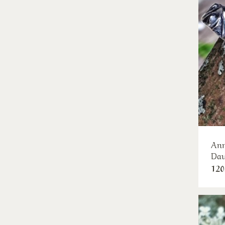
Ann
Dau
120