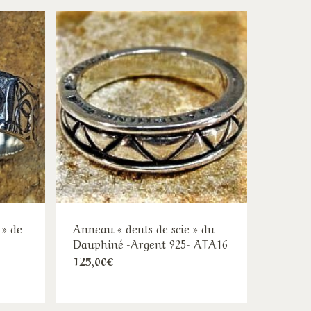
 » de
Anneau « dents de scie » du
Dauphiné -Argent 925- ATA16
Ce
125,00
€
produit
duit
a