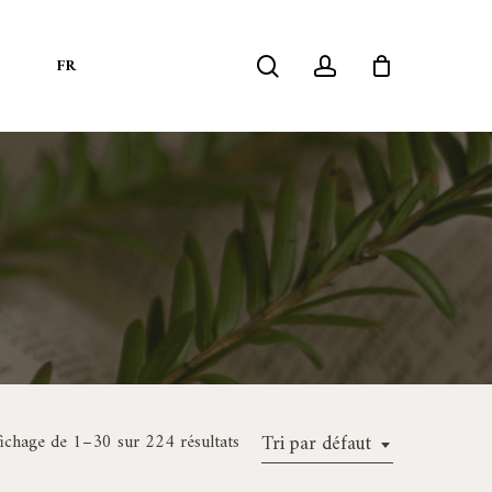
search
account
S
FR
fichage de 1–30 sur 224 résultats
Tri par défaut