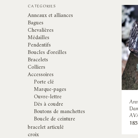
CATÉGORIES
Anneaux et alliances
Bagues
Chevalières
Médailles
Pendentifs
Boucles d'oreilles
Bracelets
Colliers
Accessoires
Porte clé
Marque-pages
Ouvre-lettre
Ann
Dés à coudre
Dam
Boutons de manchettes
AV
Boucle de ceinture
185
bracelet articulé
croix