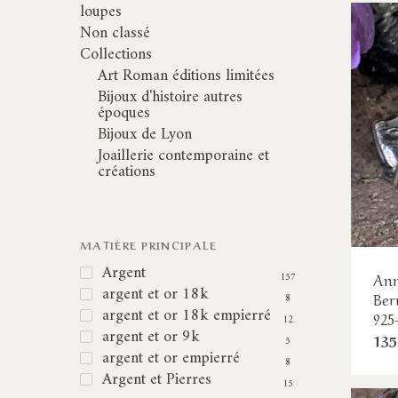
loupes
Non classé
Collections
Art Roman éditions limitées
Bijoux d'histoire autres
époques
Bijoux de Lyon
Joaillerie contemporaine et
créations
MATIÈRE PRINCIPALE
Argent
Ann
157
argent et or 18k
Ber
8
argent et or 18k empierré
925
12
argent et or 9k
135
5
argent et or empierré
8
Argent et Pierres
15