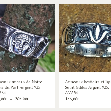
eau « anges » de Notre
Anneau « bestiaire et lys
e du Port -argent 925 –
Saint Gildas Argent 925.
A34
AVA54
Ce
Ce
Plage
,00
€
–
265,00
€
155,00
€
de
produit
pro
prix :
185,00€