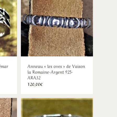
Les
ions
options
vent
peuvent
e
être
isies
choisies
sur
la
ge
page
du
duit
produit
hémar
Anneau « les oves » de Vaison
la Romaine-Argent 925-
ARA32
e
Ce
120,00
€
duit
:
produit
00€
a
sieurs
00€
plusieurs
iations.
variations.