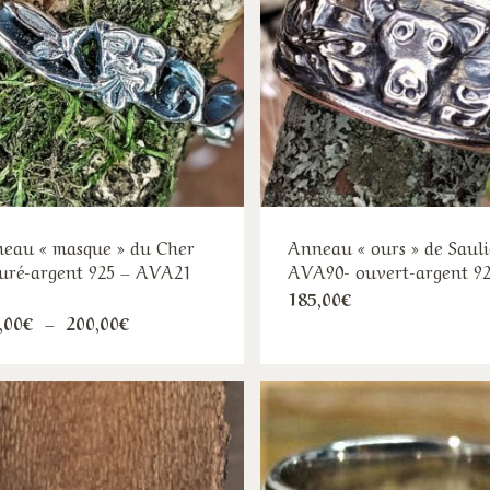
options
peu
peuvent
êtr
être
cho
choisies
sur
sur
la
la
pa
page
du
du
pro
produit
eau « masque » du Cher
Anneau « ours » de Saul
uré-argent 925 – AVA21
AVA90- ouvert-argent 9
Ce
185,00
€
Ce
Plage
,00
€
–
200,00
€
pro
de
produit
a
prix :
150,00€
a
plu
à
plusieurs
200,00€
var
variations.
Les
Les
opt