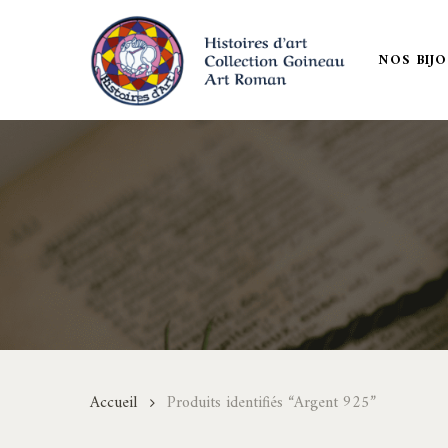
Skip
to
NOS BIJ
main
content
Accueil
Produits identifiés “Argent 925”