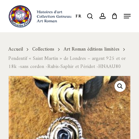
Skip
to
Menu
search
account
FR
Close
main
Menu
content
Accueil
Collections
Art Roman éditions limitées
Pendentif « Saint Martin » de Londres – argent 925 et or
18k -sans cordon -Rubis-Saphir et Péridot -HNAAU80