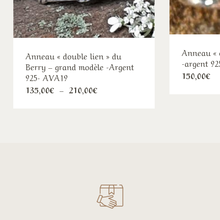
Anneau « 
Anneau « double lien » du
-argent 9
Berry – grand modèle -Argent
150,00
€
925- AVA19
Plage
135,00
€
–
210,00
€
de
prix :
135,00€
à
210,00€