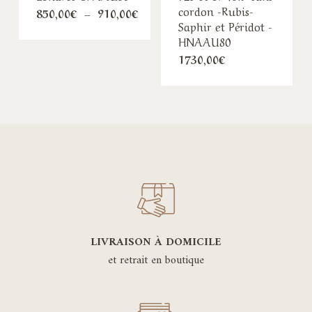
cordon -Rubis-
Plage
850,00
€
–
910,00
€
de
Saphir et Péridot -
prix :
HNAAU80
850,00€
à
1730,00
€
910,00€
LIVRAISON À DOMICILE
et retrait en boutique