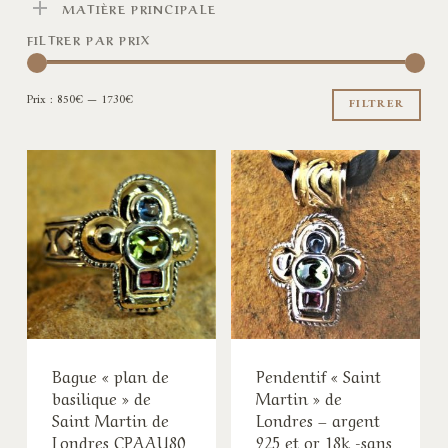
MATIÈRE PRINCIPALE
FILTRER PAR PRIX
Pri
Pri
Prix :
850€
—
1730€
min
ma
FILTRER
Bague « plan de
Pendentif « Saint
basilique » de
Martin » de
Saint Martin de
Londres – argent
Londres CPAAU80
925 et or 18k -sans