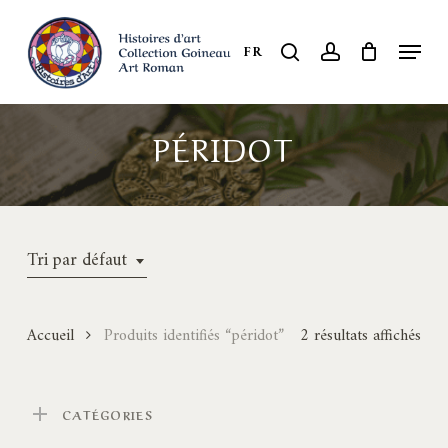
Skip
to
Menu
search
account
FR
Close
main
Menu
content
PÉRIDOT
Tri par défaut
Accueil
Produits identifiés “péridot”
2 résultats affichés
CATÉGORIES