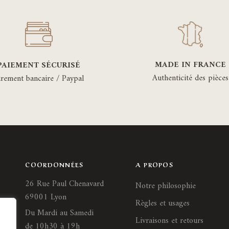
MADE IN FRANCE
PAIEMENT SÉCURISÉ
Authenticité des pièces
irement bancaire / Paypal
COORDONNÉES
A PROPOS
26 Rue Paul Chenavard
Notre philosophie
69001 Lyon
Règles et usages
Du Mardi au Samedi
Livraisons et retours
de 10h30 à 19h