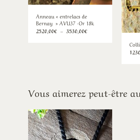
Anneau « entrelacs de
Bernay » AVU37 -Or 18k
Ce
Plage
2520,00
€
–
3530,00
€
de
produit
prix :
Coll
2520,00€
a
à
1230
plusieurs
3530,00€
variations.
Les
options
peuvent
Vous aimerez peut-être a
être
choisies
sur
la
page
du