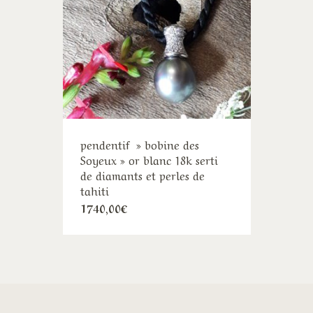
produit
pendentif » bobine des
Soyeux » or blanc 18k serti
de diamants et perles de
tahiti
1740,00
€