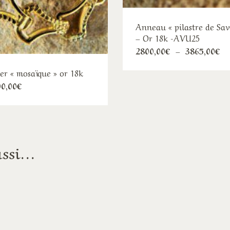
Anneau « pilastre de Sav
– Or 18k -AVU25
Ce
Pl
2800,00
€
–
3865,00
€
d
pro
pr
ier « mosaïque » or 18k
28
a
à
0,00
€
plu
38
var
Le
opt
pe
ussi…
êtr
cho
sur
la
pa
du