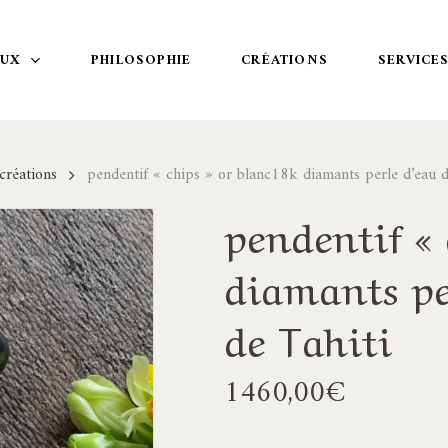
OUX
PHILOSOPHIE
CRÉATIONS
SERVICE
créations
pendentif « chips » or blanc18k diamants perle d’eau d
pendentif « 
diamants pe
de Tahiti
1460,00
€