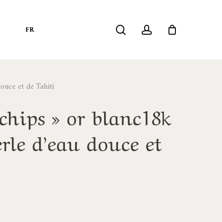
search
account
S
FR
ouce et de Tahiti
chips » or blanc18k
rle d’eau douce et