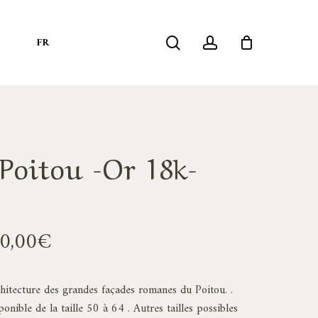
search
account
S
FR
oitou -Or 18k-
Plage
0,00
€
de
prix :
rchitecture des grandes façades romanes du Poitou. .
1960,00€
nible de la taille 50 à 64 . Autres tailles possibles