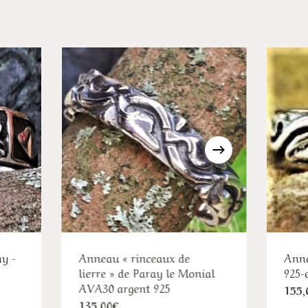
ay -
Anneau « rinceaux de
Anne
lierre » de Paray le Monial
925-
AVA30 argent 925
155,
Ce
135,00
€
duit