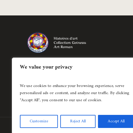
produit
Création de bijoux historiés régionaux et
We value your privacy
création de pièces uniques en joaillerie
contemporaine.
We use cookies to enhance your browsing experience, serve
04 78 37 62 15
personalized ads or content, and analyze our traffic. By clicking
"Accept All", you consent to our use of cookies.
Customize
Reject All
Accept All
Création de site internet
Agence Lyonnaise © Copyright 2021 