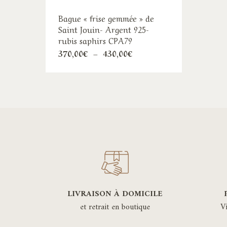
Bague « frise gemmée » de
Saint Jouin- Argent 925-
rubis saphirs CPA79
Ce
Plage
370,00
€
–
430,00
€
de
produit
prix :
370,00€
a
à
plusieurs
430,00€
variations.
Les
options
peuvent
être
choisies
sur
LIVRAISON À DOMICILE
la
et retrait en boutique
V
page
du