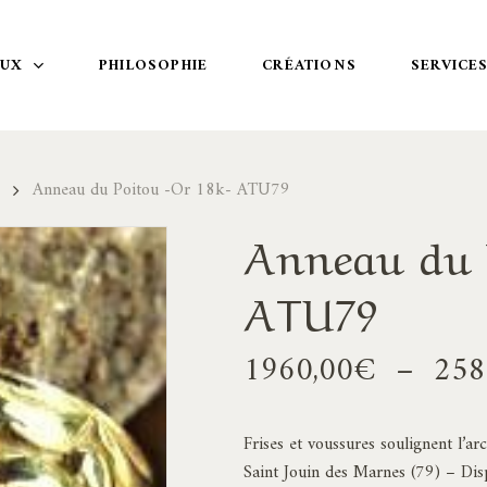
OUX
PHILOSOPHIE
CRÉATIONS
SERVICE
Anneau du Poitou -Or 18k- ATU79
Anneau du P
ATU79
1960,00
€
–
258
Frises et voussures soulignent l’a
Saint Jouin des Marnes (79) – Dispo