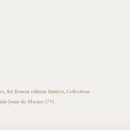
à
2580,00€
es
,
Art Roman éditions limitées
,
Collections
aint-Jouin-de-Marnes (79)