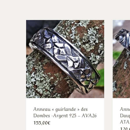
Anneau « guirlande » des
Anne
Dombes -Argent 925 – AVA26
Daup
ATA
Ce
155,00
€
120,
produit