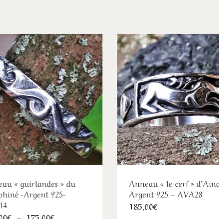
au « guirlandes » du
Anneau « le cerf » d’Ain
hiné -Argent 925-
Argent 925 – AVA28
14
Ce
185,00
€
Ce
Plage
00
€
–
175,00
€
pro