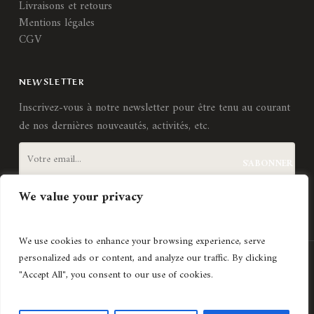
Livraisons et retours
Mentions légales
CGV
NEWSLETTER
Inscrivez-vous à notre newsletter pour être tenu au courant
de nos dernières nouveautés, activités, etc.
We value your privacy
J'accepte les
termes et conditions
We use cookies to enhance your browsing experience, serve
personalized ads or content, and analyze our traffic. By clicking
Création de site internet
Agence Lyonnaise © Copyright 2021
"Accept All", you consent to our use of cookies.
Histoires d'art