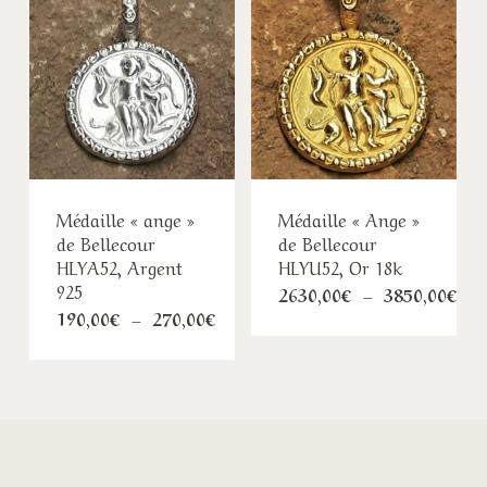
Médaille « ange »
Médaille « Ange »
de Bellecour
de Bellecour
HLYA52, Argent
HLYU52, Or 18k
925
Pla
2630,00
€
–
3850,00
€
de
Plage
190,00
€
–
270,00
€
pri
de
263
prix :
à
190,00€
385
à
270,00€