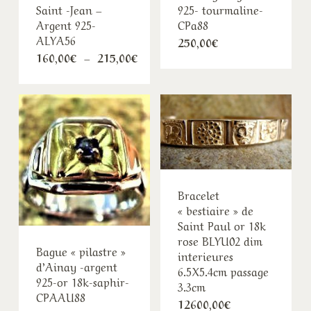
Saint -Jean –
925- tourmaline-
Argent 925-
CPa88
ALYA56
250,00
€
Plage
160,00
€
–
215,00
€
de
prix :
160,00€
à
215,00€
Bracelet
« bestiaire » de
Saint Paul or 18k
rose BLYU02 dim
Bague « pilastre »
interieures
d’Ainay -argent
6.5X5.4cm passage
925-or 18k-saphir-
3.3cm
CPAAU88
12600,00
€