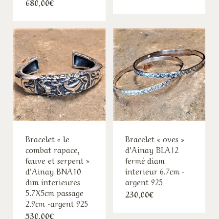
680,00
€
Bracelet « le
Bracelet « oves »
combat rapace,
d’Ainay BLA12
fauve et serpent »
fermé diam
d’Ainay BNA10
interieur 6.7cm -
dim interieures
argent 925
5.7X5cm passage
230,00
€
2.9cm -argent 925
530,00
€