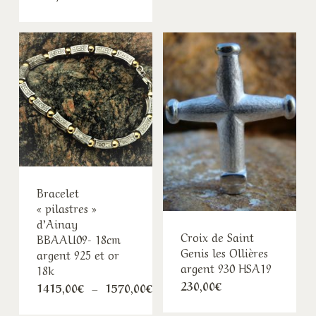
Bracelet
« pilastres »
d’Ainay
Croix de Saint
BBAAU09- 18cm
Genis les Ollières
argent 925 et or
argent 930 HSA19
18k
230,00
€
Plage
1415,00
€
–
1570,00
€
de
prix :