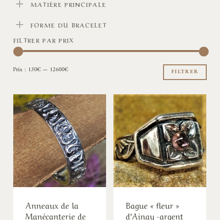
MATIÈRE PRINCIPALE
FORME DU BRACELET
FILTRER PAR PRIX
Pri
Pri
Prix :
130€
—
12600€
min
ma
FILTRER
Anneaux de la
Bague « fleur »
Manécanterie de
d’Ainay -argent