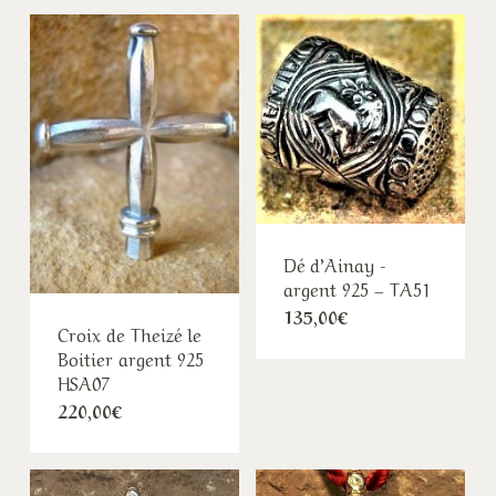
1415,00€
à
1570,00€
Dé d’Ainay -
argent 925 – TA51
135,00
€
Croix de Theizé le
Boitier argent 925
HSA07
220,00
€