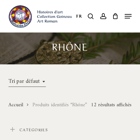
Skip
to
Menu
search
account
FR
Close
main
Menu
content
RHÔNE
Tri par défaut
Accueil
Produits identifiés “Rhône”
12 résultats affichés
CATÉGORIES