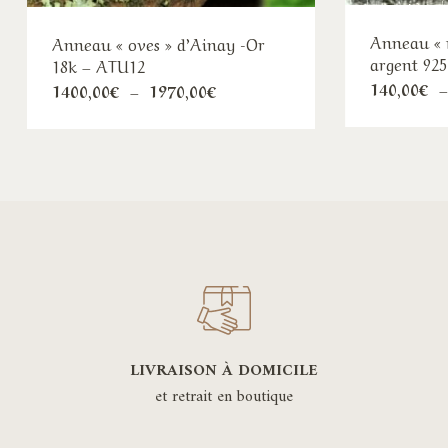
Anneau « 
Anneau « oves » d’Ainay -Or
argent 92
18k – ATU12
140,00
€
Plage
1400,00
€
–
1970,00
€
de
prix :
1400,00€
à
1970,00€
LIVRAISON À DOMICILE
et retrait en boutique