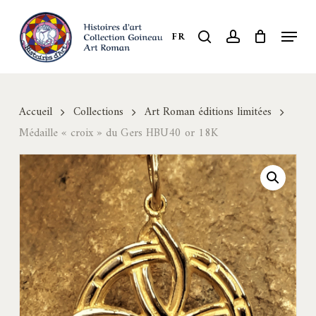
Skip
to
Menu
search
account
FR
Close
main
Menu
content
Accueil
Collections
Art Roman éditions limitées
Médaille « croix » du Gers HBU40 or 18K