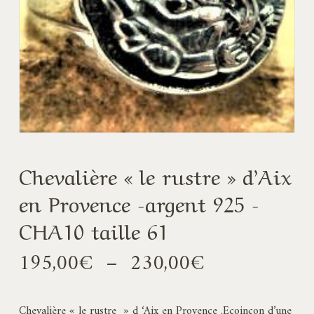
Chevalière « le rustre » d’Aix
en Provence -argent 925 -
CHA10 taille 61
Plage
195,00
€
–
230,00
€
de
prix :
Chevalière « le rustre » d ‘Aix en Provence .Ecoinçon d’une