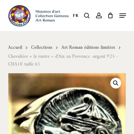
Skip
to
Menu
search
account
FR
Close
main
Menu
content
Accueil
Collections
Art Roman éditions limitées
Chevalière « le rustre » d’Aix en Provence -argent 925 -
CHA10 taille 61