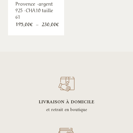
Provence -argent
925 -CHA10 taille
61
Plage
195,00
€
–
230,00
€
de
prix :
195,00€
à
230,00€
LIVRAISON À DOMICILE
et retrait en boutique