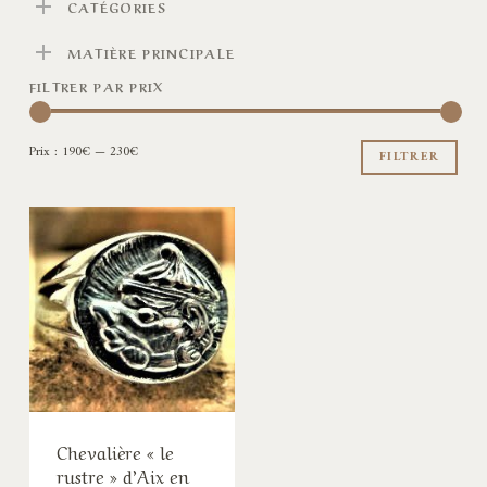
CATÉGORIES
MATIÈRE PRINCIPALE
FILTRER PAR PRIX
Pri
Pri
Prix :
190€
—
230€
min
ma
FILTRER
Chevalière « le
rustre » d’Aix en