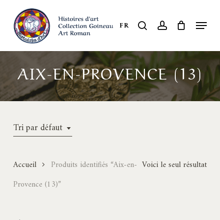
Skip
to
Menu
search
account
FR
Close
main
Menu
content
AIX-EN-PROVENCE (13)
Tri par défaut
Accueil
Produits identifiés “Aix-en-
Voici le seul résultat
Provence (13)”