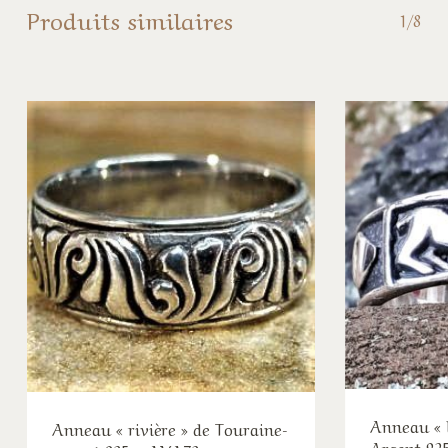
Produits similaires
1/8
Anneau « l
Anneau « rivière » de Touraine-
Argent 92