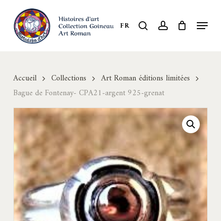
Skip
to
Menu
search
account
FR
Close
main
Menu
content
Accueil
Collections
Art Roman éditions limitées
Bague de Fontenay- CPA21-argent 925-grenat