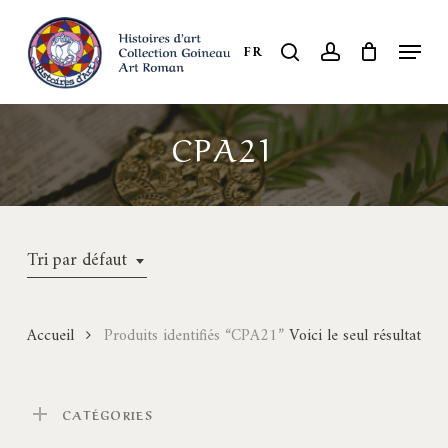
Skip
to
Menu
search
account
FR
Close
main
Menu
content
CPA21
Tri par défaut
Accueil
Produits identifiés “CPA21”
Voici le seul résultat
CATÉGORIES