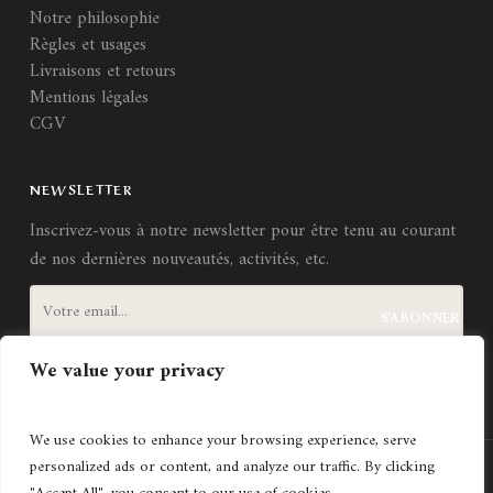
Notre philosophie
Règles et usages
Livraisons et retours
Mentions légales
CGV
NEWSLETTER
Inscrivez-vous à notre newsletter pour être tenu au courant
de nos dernières nouveautés, activités, etc.
We value your privacy
J'accepte les
termes et conditions
We use cookies to enhance your browsing experience, serve
personalized ads or content, and analyze our traffic. By clicking
Création de site internet
Agence Lyonnaise © Copyright 2021