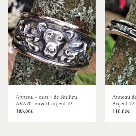
Anneau « ours » de Saulieu
Anneau de
AVA90- ouvert-argent 925
Argent 92
185,00
€
110,00
€