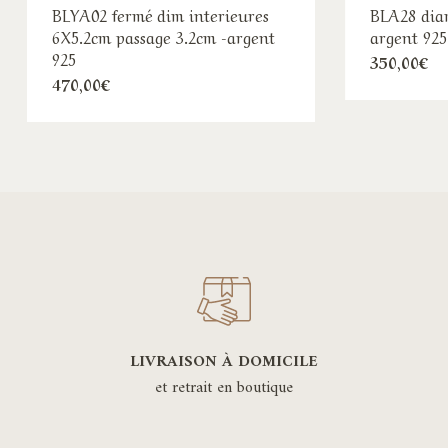
BLYA02 fermé dim interieures
BLA28 diam
6X5.2cm passage 3.2cm -argent
argent 925
925
350,00
€
470,00
€
LIVRAISON À DOMICILE
et retrait en boutique