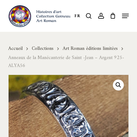
Skip
to
Menu
search
account
FR
Close
main
Menu
content
Accueil
Collections
Art Roman éditions limitées
Anneaux de la Manécanterie de Saint -Jean – Argent 925-
ALYA56