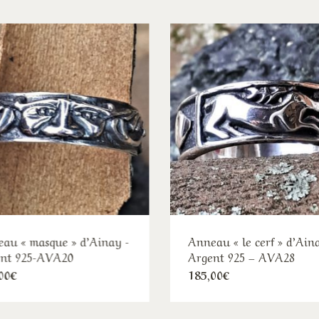
au « masque » d’Ainay -
Anneau « le cerf » d’Ain
nt 925-AVA20
Argent 925 – AVA28
Ce
Ce
00
€
185,00
€
produit
pro
a
a