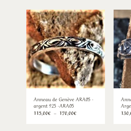
Anneau de Genève ARA05 -
Anne
argent 925 -ARA05
Arge
Ce
Plage
115,00
€
–
170,00
€
130,
de
produit
prix :
115,00€
a
à