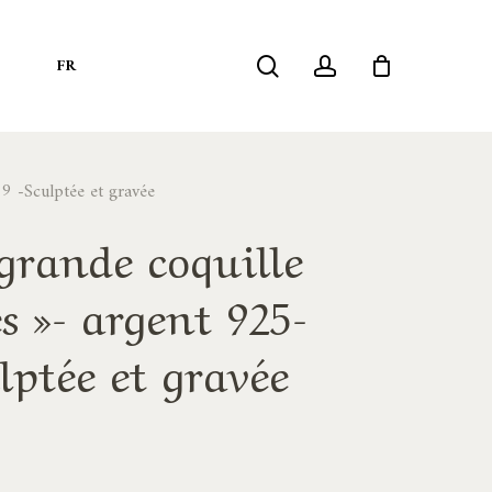
search
account
S
FR
9 -Sculptée et gravée
grande coquille
s »- argent 925-
lptée et gravée