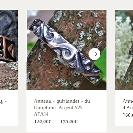
ay -
Anneau « guirlandes » du
Anne
Dauphiné -Argent 925-
d’Au
ATA14
160,
Ce
Plage
120,00
€
–
175,00
€
duit
de
produit
prix :