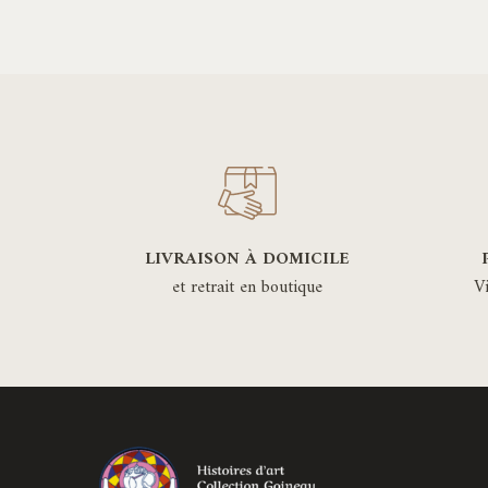
plusieurs
170,00€
variations.
Les
options
peuvent
être
choisies
sur
la
LIVRAISON À DOMICILE
page
et retrait en boutique
V
du
produit