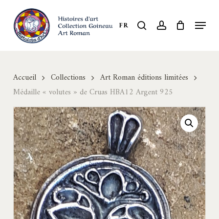
Skip
to
Menu
search
account
FR
Close
main
Menu
content
Accueil
Collections
Art Roman éditions limitées
Médaille « volutes » de Cruas HBA12 Argent 925