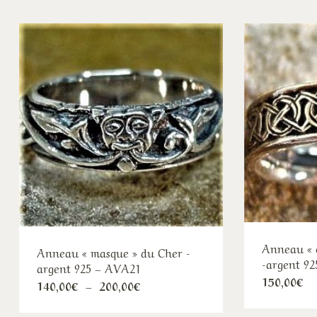
Anneau « 
Anneau « masque » du Cher -
-argent 9
argent 925 – AVA21
150,00
€
Plage
140,00
€
–
200,00
€
de
prix :