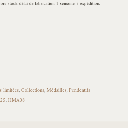
à
Hors stock délai de fabrication 1 semaine + expédition.
200,00€
 limitées
,
Collections
,
Médailles
,
Pendentifs
925
,
HMA08