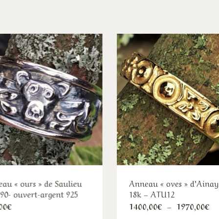
au « ours » de Saulieu
Anneau « oves » d’Ainay
0- ouvert-argent 925
18k – ATU12
Ce
Ce
Pl
00
€
1400,00
€
–
1970,00
€
d
produit
pro