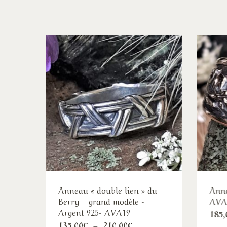
Anneau « double lien » du
Anne
Berry – grand modèle -
AVA9
Argent 925- AVA19
185,
Ce
Plage
135,00
€
–
210,00
€