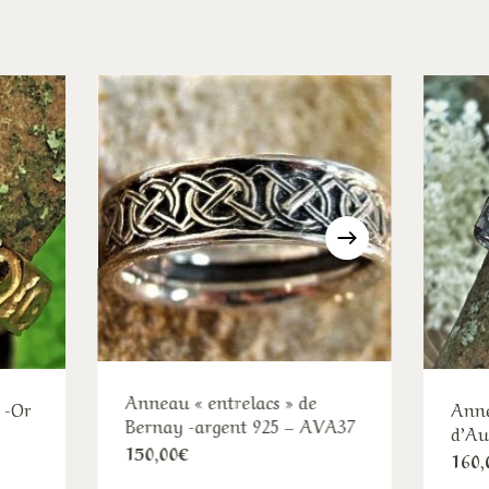
Anneau « entrelacs » de
 -Or
Anne
Bernay -argent 925 – AVA37
d’Au
Ce
150,00
€
age
160,
e
produit
duit