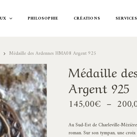
OUX
PHILOSOPHIE
CRÉATIONS
SERVICE
Médaille des Ardennes HMA08 Argent 925
Médaille d
Argent 925
145,00
€
–
200,
Au Sud-Est de Charleville-Mézières
roman. Sur son tympan, une croix 