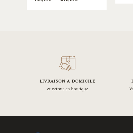
de
produit
prix :
135,00€
a
à
plusieurs
210,00€
variations.
Les
options
peuvent
être
choisies
sur
LIVRAISON À DOMICILE
la
et retrait en boutique
V
page
du
produit