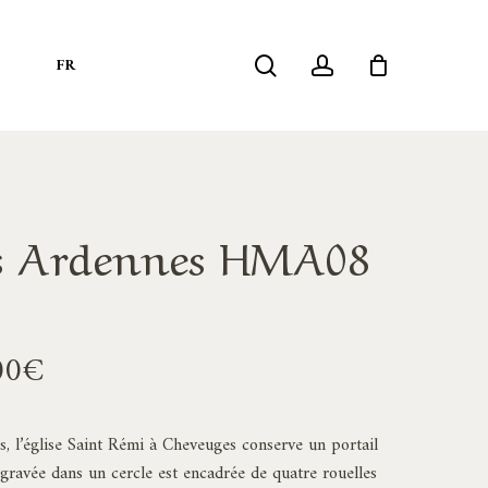
search
account
S
FR
es Ardennes HMA08
Plage
00
€
de
prix :
, l’église Saint Rémi à Cheveuges conserve un portail
145,00€
gravée dans un cercle est encadrée de quatre rouelles