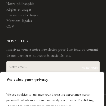
Notre philosophie
Règles et usages
Livraisons et retours
Mentions légales
CGV
NEWSLETTER
Inscrivez-vous à notre newsletter pour être tenu au courant
de nos dernières nouveautés, activités, etc.
We value your privacy
J'accepte les
termes et conditions
We use cookies to enhance your browsing experience, serve
personalized ads or content, and analyze our traffic. By clicking
Création de site internet
Agence Lyonnaise © Copyright 2021