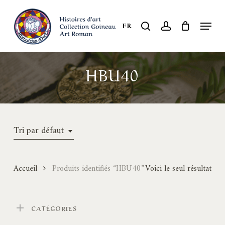
Skip
to
Menu
search
account
FR
Close
main
Menu
content
HBU40
Tri par défaut
Accueil
Produits identifiés “HBU40”
Voici le seul résultat
CATÉGORIES