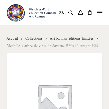
Skip
to
Menu
search
account
FR
Close
main
Menu
content
Accueil
Collections
Art Roman éditions limitées
Médaille « arbre de vie » de Saverne HMA17 Argent 925