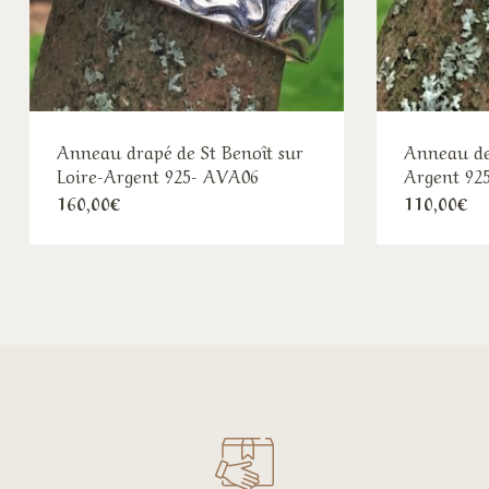
Anneau drapé de St Benoît sur
Anneau de
Loire-Argent 925- AVA06
Argent 92
160,00
€
110,00
€