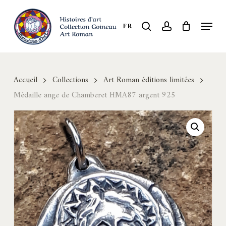
Skip
to
Menu
search
account
FR
Close
main
Menu
content
Accueil
Collections
Art Roman éditions limitées
Médaille ange de Chamberet HMA87 argent 925