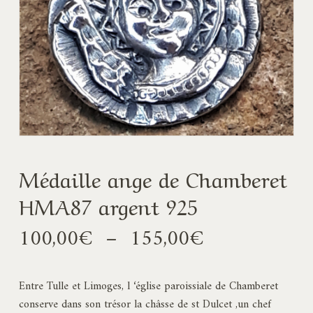
Médaille ange de Chamberet
HMA87 argent 925
Plage
100,00
€
–
155,00
€
de
prix :
Entre Tulle et Limoges, l ‘église paroissiale de Chamberet
100,00€
conserve dans son trésor la châsse de st Dulcet ,un chef