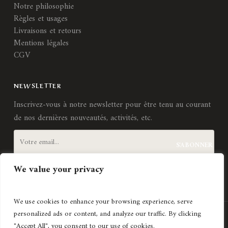
Notre philosophie
Règles et usages
Livraisons et retours
Mentions légales
CGV
NEWSLETTER
Inscrivez-vous à notre newsletter pour être tenu au courant
de nos dernières nouveautés, activités, etc.
We value your privacy
J'accepte les
termes et conditions
We use cookies to enhance your browsing experience, serve
personalized ads or content, and analyze our traffic. By clicking
Création de site internet
Agence Lyonnaise © Copyright 2021
"Accept All", you consent to our use of cookies.