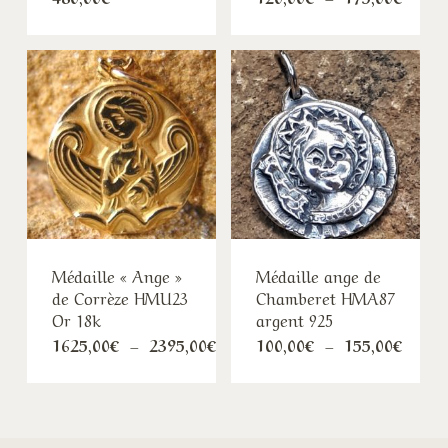
de
prix :
120,0
à
175,0
Médaille « Ange »
Médaille ange de
de Corrèze HMU23
Chamberet HMA87
Or 18k
argent 925
Plage
Plage
1625,00
€
–
2395,00
€
100,00
€
–
155,00
€
de
de
prix :
prix :
1625,00€
100,0
à
à
2395,00€
155,0