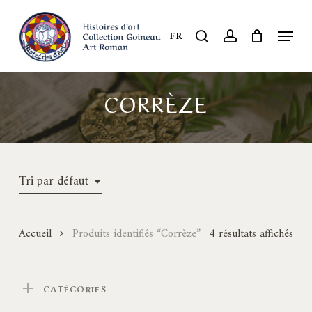
Skip
to
Menu
search
account
FR
Close
main
Menu
content
CORRÈZE
Tri par défaut
Accueil
Produits identifiés “Corrèze”
4 résultats affichés
CATÉGORIES