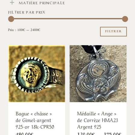
MATIÈRE PRINCIPALE
FILTRER PAR PRIX
Pri
Pri
Prix :
100€
—
2400€
min
ma
FILTRER
Bague « châsse »
Médaille « Ange »
de Gimel-argent
de Corrèze HMA23
925-or 18k-CPR50
Argent 925
Plage
480,00
€
120,00
€
–
175,00
€