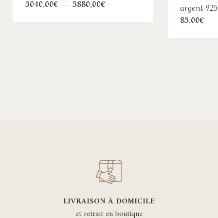
Plage
5040,00
€
–
5880,00
€
argent 92
de
prix :
85,00
€
5040,00€
à
5880,00€
LIVRAISON À DOMICILE
et retrait en boutique