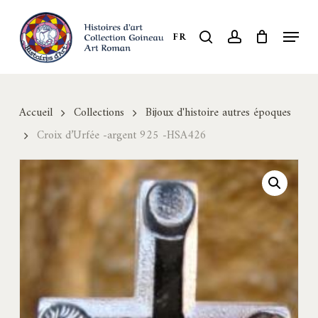
Skip
to
Menu
search
account
FR
Close
main
Menu
content
Accueil
Collections
Bijoux d'histoire autres époques
Croix d’Urfée -argent 925 -HSA426