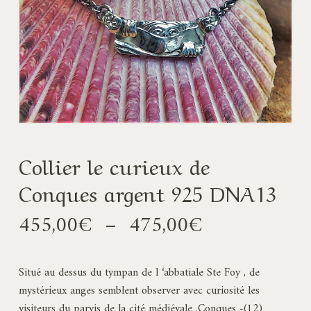
Collier le curieux de
Conques argent 925 DNA13
Plage
455,00
€
–
475,00
€
de
prix :
Situé au dessus du tympan de l ‘abbatiale Ste Foy , de
455,00€
mystérieux anges semblent observer avec curiosité les
à
visiteurs du parvis de la cité médiévale .Conques -(12)