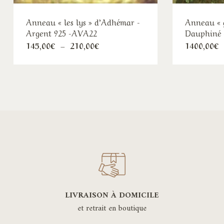
Anneau « les lys » d’Adhémar -
Anneau « 
Argent 925 -AVA22
Dauphiné 
Plage
145,00
€
–
210,00
€
1400,00
€
de
prix :
145,00€
à
210,00€
LIVRAISON À DOMICILE
et retrait en boutique