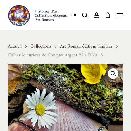
Skip
to
Menu
search
account
FR
Close
main
Menu
content
Accueil
Collections
Art Roman éditions limitées
Collier le curieux de Conques argent 925 DNA13