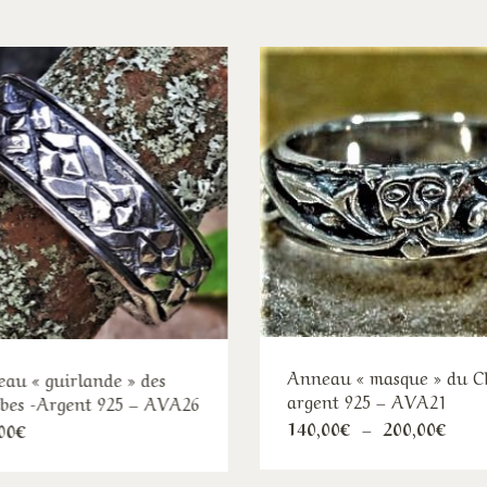
Anneau « masque » du C
au « guirlande » des
argent 925 – AVA21
es -Argent 925 – AVA26
Ce
Plag
Ce
140,00
€
–
200,00
€
00
€
de
pro
produit
prix 
140,
a
a