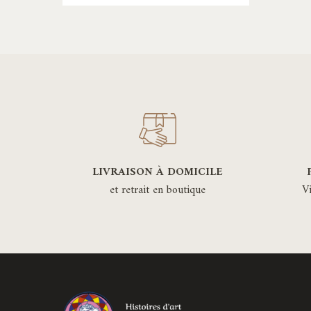
a
plusieurs
variations.
Les
options
peuvent
être
choisies
sur
LIVRAISON À DOMICILE
la
et retrait en boutique
V
page
du
produit