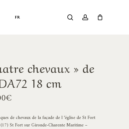
search
account
S
FR
uatre chevaux » de
BDA72 18 cm
Plage
00
€
de
prix :
ques de chevaux de la façade de l ‘église de St Fort
460,00€
 (17) St Fort sur Gironde-Charente Maritime –