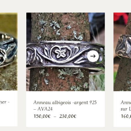
her -
Anneau albigeois -argent 925
Anne
– AVA24
sur 
e
Ce
Plage
150,00
€
–
230,00
€
160,
de
duit
produit
:
prix :
00€
150,00€
a