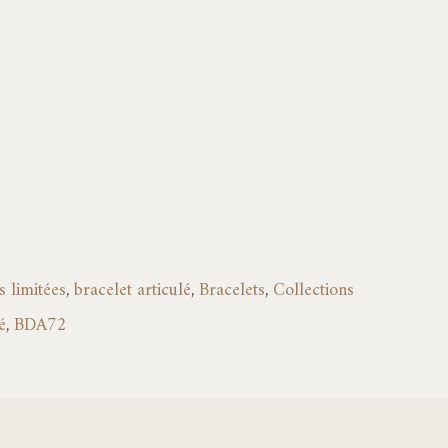
à
485,00€
 limitées
,
bracelet articulé
,
Bracelets
,
Collections
é
,
BDA72