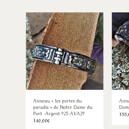
Anneau « les portes du
Anne
paradis » de Notre Dame du
Domb
Port -Argent 925-AVA29
155,
Ce
140,00
€
produit