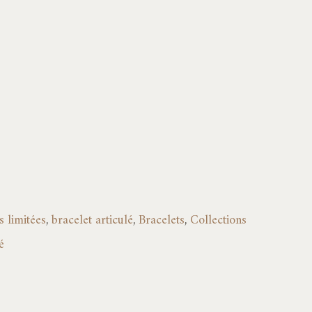
à
1555,00€
 limitées
,
bracelet articulé
,
Bracelets
,
Collections
é