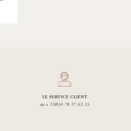
duit
sieurs
iations.
s
ions
uvent
e
isies
LE SERVICE CLIENT
ge
au + 33(0)4 78 37 62 15
duit