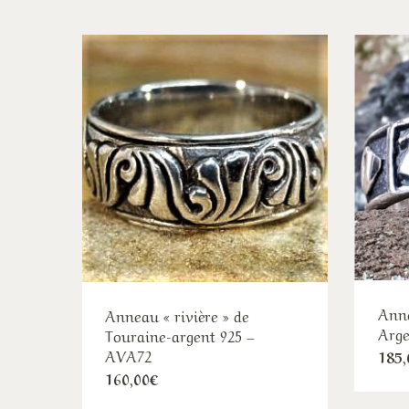
Anne
Anneau « rivière » de
Arge
Touraine-argent 925 –
AVA72
185,
Ce
160,00
€
produit