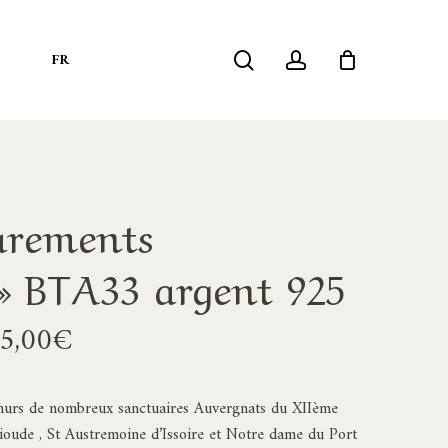
search
account
S
FR
parements
» BTA33 argent 925
Plage
5,00
€
de
prix :
 murs de nombreux sanctuaires Auvergnats du XIIème
1145,00€
Brioude , St Austremoine d’Issoire et Notre dame du Port