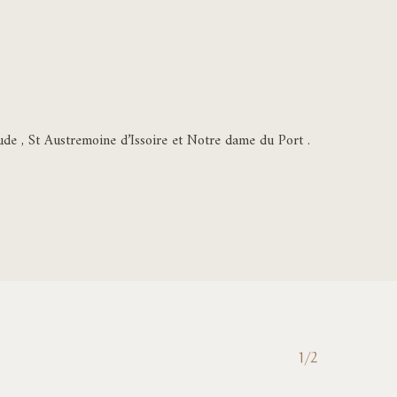
ude , St Austremoine d’Issoire et Notre dame du Port .
1/2