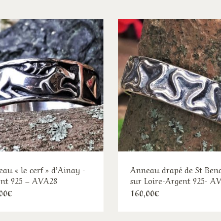
au « le cerf » d’Ainay -
Anneau drapé de St Beno
nt 925 – AVA28
sur Loire-Argent 925- A
Ce
Ce
00
€
160,00
€
produit
pro
a
a