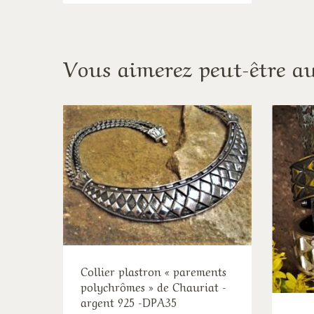
a
plusieurs
variations.
Vous aimerez peut-être a
Les
options
peuvent
être
choisies
sur
la
page
du
produit
Collier plastron « parements
polychrômes » de Chauriat -
argent 925 -DPA35