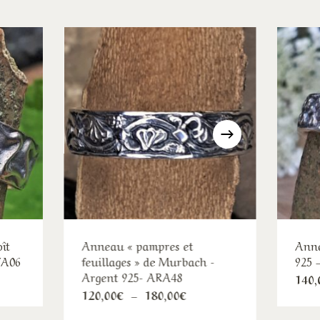
ît
Anneau « pampres et
Anne
VA06
feuillages » de Murbach -
925 
Argent 925- ARA48
140,
Ce
Plage
120,00
€
–
180,00
€
duit
de
produit
prix :