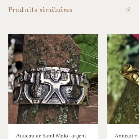
Produits similaires
1/8
Anneau de Saint Malo -argent
Anneau « 