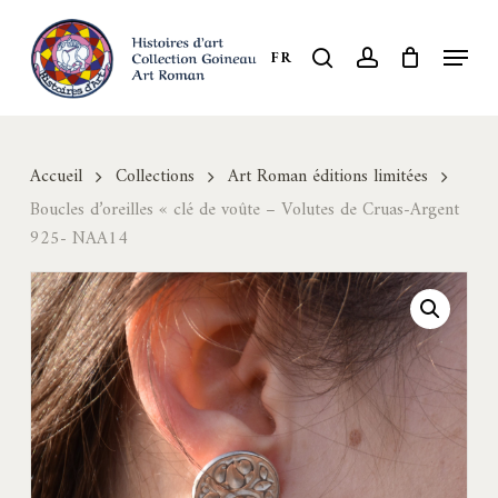
Skip
to
Menu
search
account
FR
Close
main
Menu
content
Accueil
Collections
Art Roman éditions limitées
Boucles d’oreilles « clé de voûte – Volutes de Cruas-Argent
925- NAA14