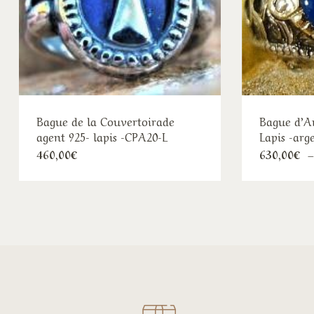
Bague de la Couvertoirade
Bague d’A
agent 925- lapis -CPA20-L
Lapis -arg
460,00
€
630,00
€