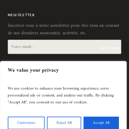
NEWSLETTER
Inscrivez-vous à notre newsletter pour être tenu au courant
de nos dernières nouveautés, activités, etc.
J'accepte les
termes et conditions
We value your privacy
We use cookies to enhance your browsing experience, serve
Création de site internet
Agence Lyonnaise © Copyright 2021
personalized ads or content, and analyze our traffic. By clicking
Histoires d'art
"Accept All", you consent to our use of cookies.
Avec le soutien de
Customize
Reject All
Accept All