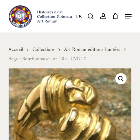
Skip
to
Menu
search
account
FR
Close
main
Menu
content
Accueil
Collections
Art Roman éditions limitées
Bague Bourbonnaise -or 18k- CVU17