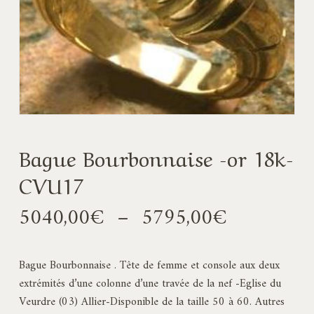
Bague Bourbonnaise -or 18k-
CVU17
Plage
5040,00
€
–
5795,00
€
de
prix :
Bague Bourbonnaise . Tête de femme et console aux deux
5040,00€
extrémités d’une colonne d’une travée de la nef -Eglise du
à
Veurdre (03) Allier-Disponible de la taille 50 à 60. Autres