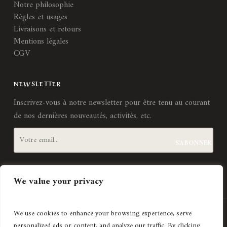
Notre philosophie
Règles et usages
Livraisons et retours
Mentions légales
CGV
NEWSLETTER
Inscrivez-vous à notre newsletter pour être tenu au courant
de nos dernières nouveautés, activités, etc.
J'accepte les
termes et conditions
We value your privacy
We use cookies to enhance your browsing experience, serve
Création de site internet
Agence Lyonnaise © Copyright 2021
personalized ads or content, and analyze our traffic. By clicking