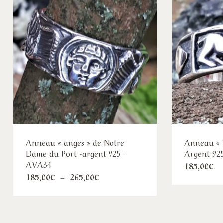
Anneau « anges » de Notre
Anneau « l
Dame du Port -argent 925 –
Argent 92
AVA34
185,00
€
Plage
185,00
€
–
265,00
€
de
prix :
185,00€
à
265,00€