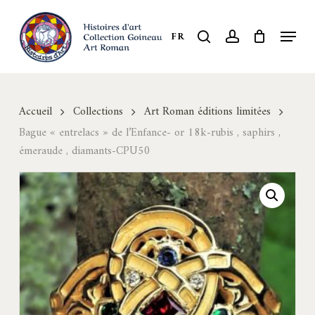
Skip
to
Menu
search
account
FR
Close
main
Menu
content
Accueil
Collections
Art Roman éditions limitées
Bague « entrelacs » de l’Enfance- or 18k-rubis , saphirs ,
émeraude , diamants-CPU50