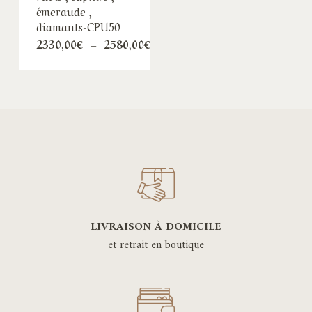
émeraude ,
diamants-CPU50
Plage
2330,00
€
–
2580,00
€
de
prix :
2330,00€
à
2580,00€
LIVRAISON À DOMICILE
et retrait en boutique