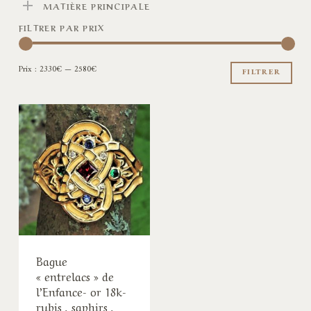
MATIÈRE PRINCIPALE
FILTRER PAR PRIX
Pri
Pri
Prix :
2330€
—
2580€
min
ma
FILTRER
Bague
« entrelacs » de
l’Enfance- or 18k-
rubis , saphirs ,