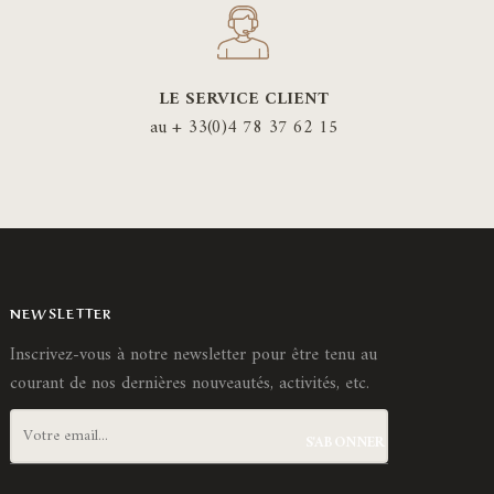
être
isies
choisies
sur
LE SERVICE CLIENT
la
ge
au + 33(0)4 78 37 62 15
page
du
duit
produit
NEWSLETTER
Inscrivez-vous à notre newsletter pour être tenu au
courant de nos dernières nouveautés, activités, etc.