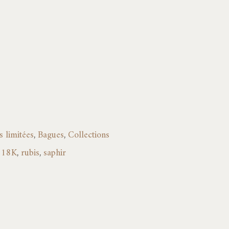
à
2640,00€
 limitées
,
Bagues
,
Collections
 18K
,
rubis
,
saphir