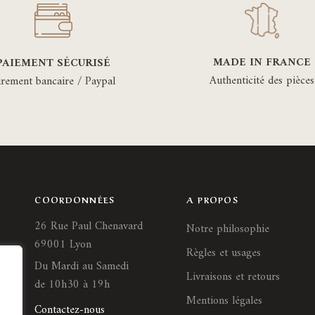
être
cho
choisies
sur
sur
la
MADE IN FRANCE
PAIEMENT SÉCURISÉ
la
pa
Authenticité des pièces
irement bancaire / Paypal
page
du
du
pro
produit
COORDONNÉES
A PROPOS
26 Rue Paul Chenavard
Notre philosophie
69001 Lyon
Règles et usages
Du Mardi au Samedi
Livraisons et retours
de 10h30 à 19h
Mentions légales
Contactez-nous