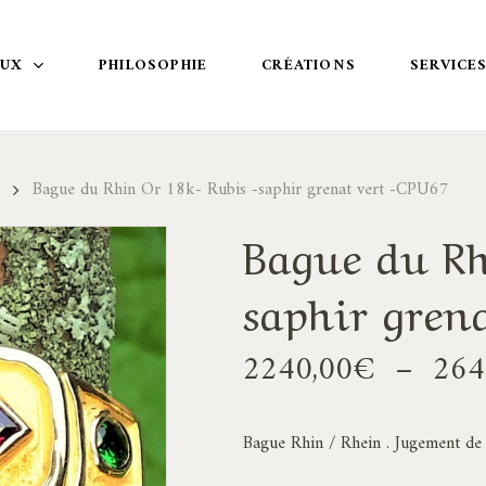
OUX
PHILOSOPHIE
CRÉATIONS
SERVICE
Bague du Rhin Or 18k- Rubis -saphir grenat vert -CPU67
Bague du Rh
saphir gren
2240,00
€
–
264
Bague Rhin / Rhein . Jugement de 