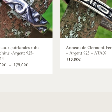
au « guirlandes » du
Anneau de Clermont-Fe
hiné -Argent 925-
– Argent 925 – ATA09
14
Ce
110,00
€
Ce
Plage
00
€
–
175,00
€
pro
de
produit
a
prix :
120,00€
a
plu
à
plusieurs
175,00€
var
variations.
Le
Les
opt
options
pe
peuvent
êtr