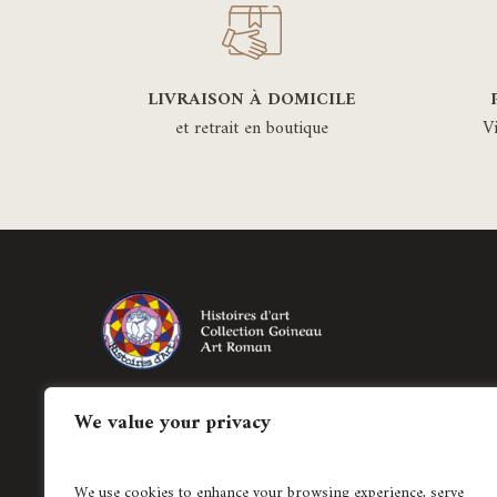
choisies
sur
la
LIVRAISON À DOMICILE
page
et retrait en boutique
V
du
produit
Création de bijoux historiés régionaux et
We value your privacy
création de pièces uniques en joaillerie
contemporaine.
We use cookies to enhance your browsing experience, serve