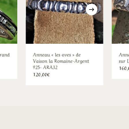
rrand
Anneau « les oves » de
Anne
Vaison la Romaine-Argent
sur 
925- ARA32
160,
Ce
120,00
€
duit
produit
a
sieurs
plusieurs
iations.
variations.
s
Les
ions
options
uvent
peuvent
e