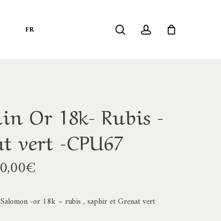
search
account
S
FR
in Or 18k- Rubis -
at vert -CPU67
Plage
0,00
€
de
prix :
Salomon -or 18k – rubis , saphir et Grenat vert
2240,00€