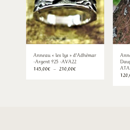
Anneau « les lys » d’Adhémar
Anne
-Argent 925 -AVA22
Daup
ATA
Ce
Plage
145,00
€
–
210,00
€
de
120,
produit
prix :
145,00€
a
à
plusieurs
210,00€
variations.
Les
options
peuvent
être