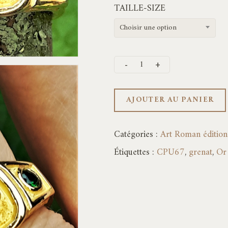
TAILLE-SIZE
Choisir une option
AJOUTER AU PANIER
Catégories :
Art Roman éditions
Étiquettes :
CPU67
,
grenat
,
Or