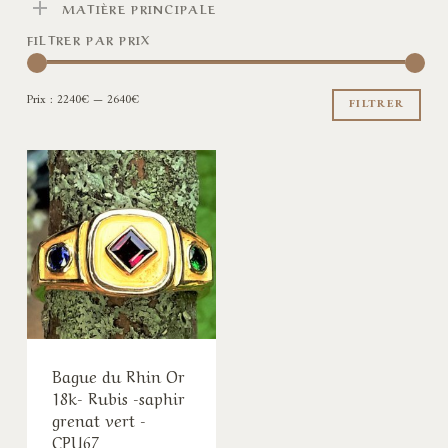
MATIÈRE PRINCIPALE
FILTRER PAR PRIX
Pri
Pri
Prix :
2240€
—
2640€
min
ma
FILTRER
Bague du Rhin Or
18k- Rubis -saphir
grenat vert -
CPU67