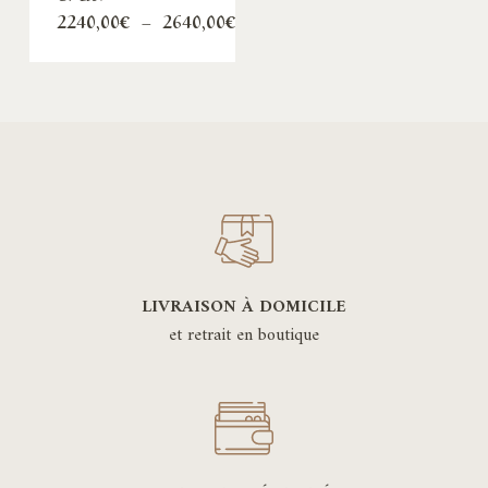
Plage
2240,00
€
–
2640,00
€
de
prix :
2240,00€
à
2640,00€
LIVRAISON À DOMICILE
et retrait en boutique