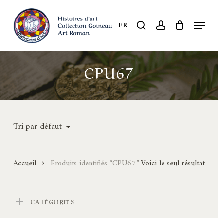
Skip
to
Menu
search
account
FR
Close
main
Menu
content
CPU67
Tri par défaut
Accueil
Produits identifiés “CPU67”
Voici le seul résultat
CATÉGORIES