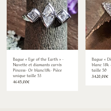
Bague « Eye of the Earth » -
Bague « D
Navette et diamants carrés
blanc 18k
Pincess- Or blanc18k- Pièce
taille 50
unique taille 53
3420,00
€
4645,00
€