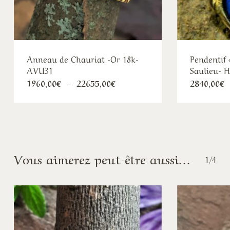
Anneau de Chauriat -Or 18k-
Pendentif 
AVU31
Saulieu- H
Plage
1960,00
€
–
22655,00
€
2840,00
€
de
prix :
1960,00€
à
22655,00€
Vous aimerez peut-être aussi…
1/4