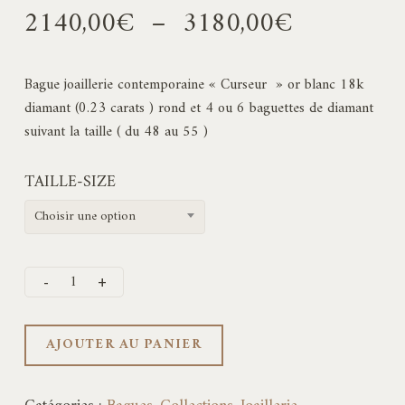
Plage
2140,00
€
–
3180,00
€
de
prix :
Bague joaillerie contemporaine « Curseur » or blanc 18k
2140,00€
diamant (0.23 carats ) rond et 4 ou 6 baguettes de diamant
à
suivant la taille ( du 48 au 55 )
3180,00€
TAILLE-SIZE
Choisir une option
AJOUTER AU PANIER