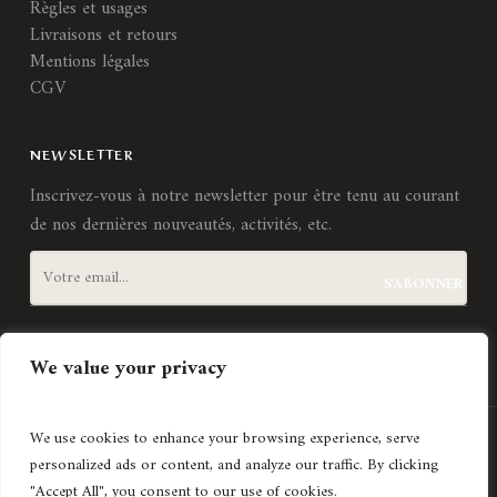
Règles et usages
Livraisons et retours
Mentions légales
CGV
NEWSLETTER
Inscrivez-vous à notre newsletter pour être tenu au courant
de nos dernières nouveautés, activités, etc.
J'accepte les
termes et conditions
We value your privacy
We use cookies to enhance your browsing experience, serve
Création de site internet
Agence Lyonnaise © Copyright 2021
personalized ads or content, and analyze our traffic. By clicking
Histoires d'art
"Accept All", you consent to our use of cookies.