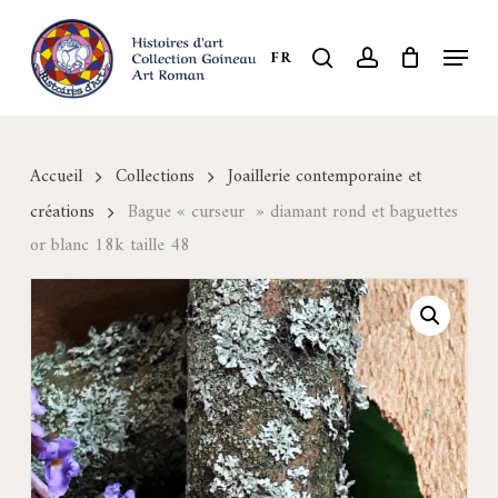
Skip
to
Menu
search
account
FR
Close
main
Menu
content
Accueil
Collections
Joaillerie contemporaine et
créations
Bague « curseur » diamant rond et baguettes
or blanc 18k taille 48