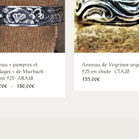
au « pampres et
Anneau de Veyrines-arg
llages » de Murbach -
925-en chute- CTA20
nt 925- ARA48
Ce
155,00
€
Ce
Plage
00
€
–
180,00
€
pro
de
produit
a
prix :
120,00€
a
plu
à
plusieurs
180,00€
var
variations.
Le
Les
opt
options
pe