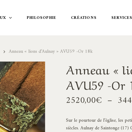
OUX
PHILOSOPHIE
CRÉATIONS
SERVICE
Anneau « lions d’Aulnay » AVU59 -Or 18k
Anneau « li
AVU59 -Or 
2520,00
€
–
344
Sur le pourtour de l’église, les pe
siècles. Aulnay de Saintonge (17) 