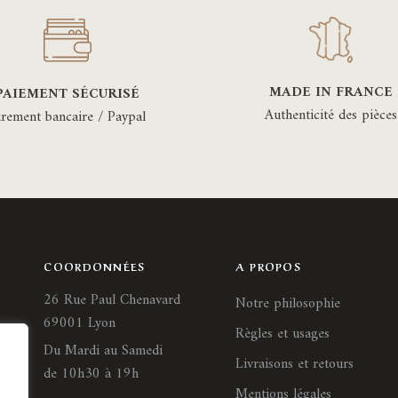
peuvent
êtr
être
cho
choisies
sur
sur
la
MADE IN FRANCE
PAIEMENT SÉCURISÉ
la
pa
Authenticité des pièces
irement bancaire / Paypal
page
du
du
pro
produit
COORDONNÉES
A PROPOS
26 Rue Paul Chenavard
Notre philosophie
69001 Lyon
Règles et usages
Du Mardi au Samedi
Livraisons et retours
de 10h30 à 19h
Mentions légales