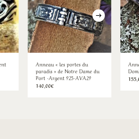
ent
Anneau « les portes du
Anne
paradis » de Notre Dame du
Domb
Port -Argent 925-AVA29
155,
Ce
140,00
€
duit
produit
a
sieurs
plusieurs
iations.
variations.
s
Les
ions
options
uvent