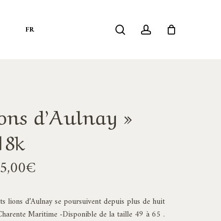
search
account
S
FR
ons d’Aulnay »
18k
Plage
5,00
€
de
prix :
tits lions d’Aulnay se poursuivent depuis plus de huit
2520,00€
Charente Maritime -Disponible de la taille 49 à 65 .