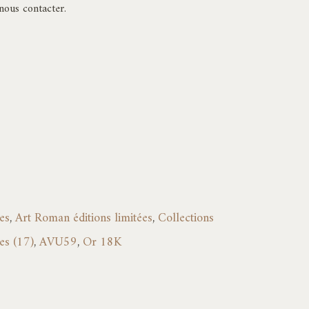
à
 nous contacter.
3445,00€
es
,
Art Roman éditions limitées
,
Collections
es (17)
,
AVU59
,
Or 18K