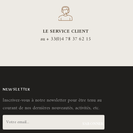
peuvent
e
être
isies
choisies
sur
LE SERVICE CLIENT
la
ge
au + 33(0)4 78 37 62 15
page
du
duit
produit
NEWSLETTER
Inscrivez-vous à notre newsletter pour être tenu au
courant de nos dernières nouveautés, activités, etc.