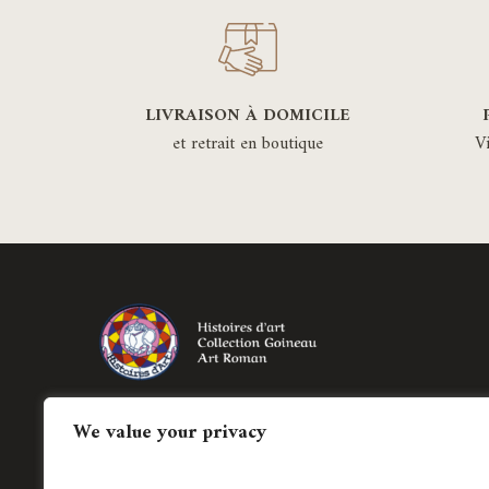
être
choisies
sur
la
LIVRAISON À DOMICILE
page
et retrait en boutique
V
du
produit
Création de bijoux historiés régionaux et
We value your privacy
création de pièces uniques en joaillerie
contemporaine.