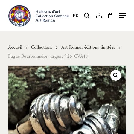
Skip
to
Menu
search
account
FR
Close
main
Menu
content
Accueil
Collections
Art Roman éditions limitées
Bague Bourbonnaise- argent 925-CVA17