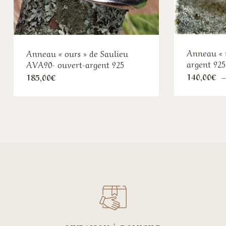
Anneau « 
Anneau « ours » de Saulieu
argent 92
AVA90- ouvert-argent 925
140,00
€
185,00
€