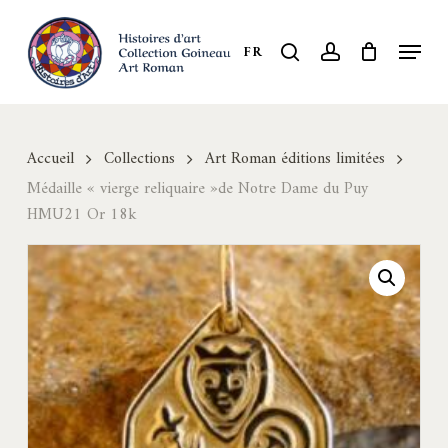
Skip
to
Menu
search
account
FR
Close
main
Menu
content
Accueil
Collections
Art Roman éditions limitées
Médaille « vierge reliquaire »de Notre Dame du Puy
HMU21 Or 18k