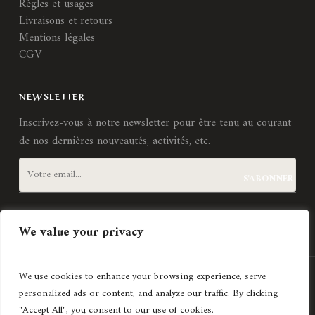
Règles et usages
Livraisons et retours
Mentions légales
CGV
NEWSLETTER
Inscrivez-vous à notre newsletter pour être tenu au courant
de nos dernières nouveautés, activités, etc.
J'accepte les
termes et conditions
We value your privacy
We use cookies to enhance your browsing experience, serve
Création de site internet
Agence Lyonnaise © Copyright 2021
personalized ads or content, and analyze our traffic. By clicking
Histoires d'art
"Accept All", you consent to our use of cookies.