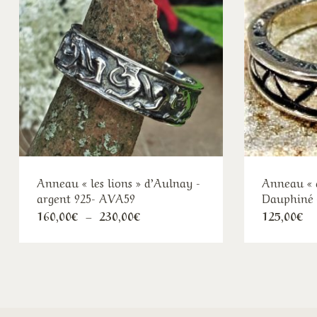
Anneau « les lions » d’Aulnay -
Anneau « d
argent 925- AVA59
Dauphiné 
Plage
160,00
€
–
230,00
€
125,00
€
de
prix :
160,00€
à
230,00€