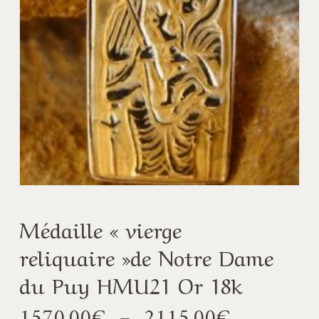
Médaille « vierge
reliquaire »de Notre Dame
du Puy HMU21 Or 18k
Plage
1570,00
€
–
2115,00
€