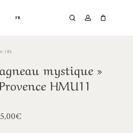
search
account
S
FR
Or 18k
l’agneau mystique »
 Provence HMU11
Plage
5,00
€
de