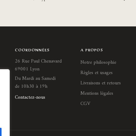
pa
produit
du
pro
COORDONNÉES
A PROPOS
26 Rue Paul Chenavard
Notre philosophie
69001 Lyon
Règles et usages
Du Mardi au Samedi
Livraisons et retours
de 10h30 à 19h
Mentions légales
Contactez-nous
CGV