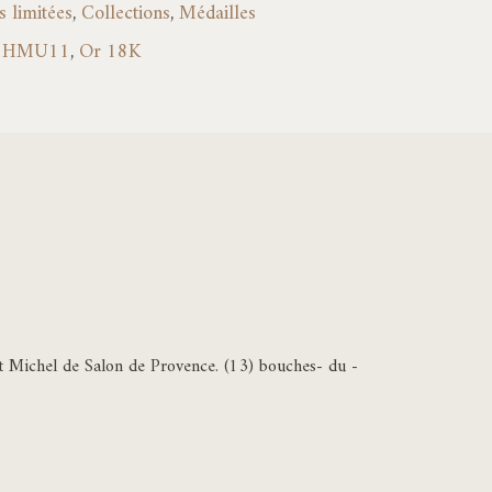
 limitées
,
Collections
,
Médailles
,
HMU11
,
Or 18K
 St Michel de Salon de Provence. (13) bouches- du -