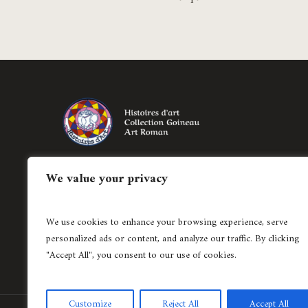
page
du
produit
Création de bijoux historiés régionaux et
We value your privacy
création de pièces uniques en joaillerie
contemporaine.
We use cookies to enhance your browsing experience, serve
04 78 37 62 15
personalized ads or content, and analyze our traffic. By clicking
"Accept All", you consent to our use of cookies.
Customize
Reject All
Accept All