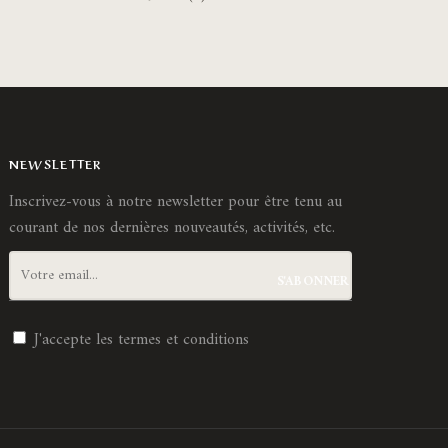
ge
page
du
duit
produit
NEWSLETTER
Inscrivez-vous à notre newsletter pour être tenu au
courant de nos dernières nouveautés, activités, etc.
J'accepte les
termes et conditions