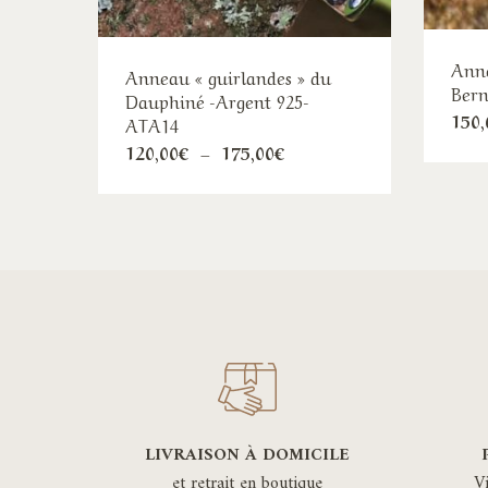
Anne
Anneau « guirlandes » du
Bern
Dauphiné -Argent 925-
150,
ATA14
Ce
Plage
120,00
€
–
175,00
€
de
produit
prix :
120,00€
a
à
plusieurs
175,00€
variations.
Les
options
peuvent
être
choisies
sur
LIVRAISON À DOMICILE
la
et retrait en boutique
V