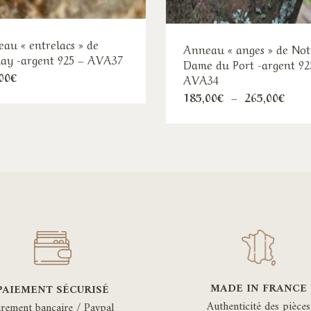
au « entrelacs » de
Anneau « anges » de Not
ay -argent 925 – AVA37
Dame du Port -argent 92
Ce
00
€
AVA34
produit
Ce
Plag
185,00
€
–
265,00
€
de
a
pro
prix 
185,
plusieurs
a
à
variations.
plu
265,
Les
var
options
Le
peuvent
opt
être
pe
choisies
êtr
sur
cho
la
sur
MADE IN FRANCE
PAIEMENT SÉCURISÉ
page
la
Authenticité des pièces
irement bancaire / Paypal
du