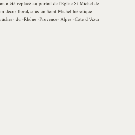
prix :
n a été replacé au portail de l’Eglise St Michel de
1595,00€
n décor floral, sous un Saint Michel hiératique
à
bouches- du -Rhône -Provence- Alpes -Côte d ‘Azur
2335,00€