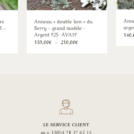
Anne
re
Anneau « double lien » du
arge
5 –
Berry – grand modèle -
Argent 925- AVA19
140,
Ce
e
Plage
135,00
€
–
210,00
€
de
duit
produit
:
prix :
00€
135,00€
a
à
sieurs
plusieurs
00€
210,00€
iations.
variations.
s
Les
ions
options
uvent
peuvent
e
être
isies
choisies
sur
LE SERVICE CLIENT
la
au + 33(0)4 78 37 62 15