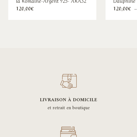
la Romaine-Argent 925- ARA32
Dauphiné 
120,00
€
120,00
€
LIVRAISON À DOMICILE
et retrait en boutique