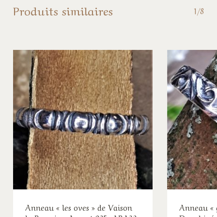
Produits similaires
1/8
Anneau « les oves » de Vaison
Anneau « 