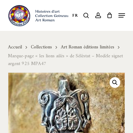
Skip
to
Menu
search
account
FR
Close
main
Menu
content
Accueil
Collections
Art Roman éditions limitées
Marque-page « les lions ailés » de Séléstat – Modèle signet
argent 925 MPA47