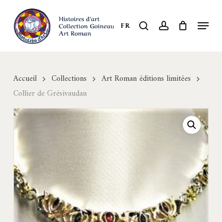
Skip
to
Menu
search
account
FR
Close
main
Menu
content
Accueil
Collections
Art Roman éditions limitées
Collier de Grésivaudan