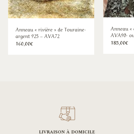
Anneau « o
Anneau « rivière » de Touraine-
AVA90- ou
argent 925 – AVA72
185,00
€
160,00
€
LIVRAISON À DOMICILE