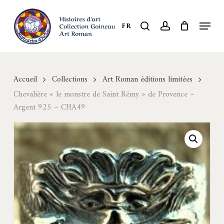
Skip
to
Menu
search
account
FR
Close
main
Menu
content
Accueil
Collections
Art Roman éditions limitées
Chevalière « le monstre de Saint Rémy » de Provence –
Argent 925 – CHA49