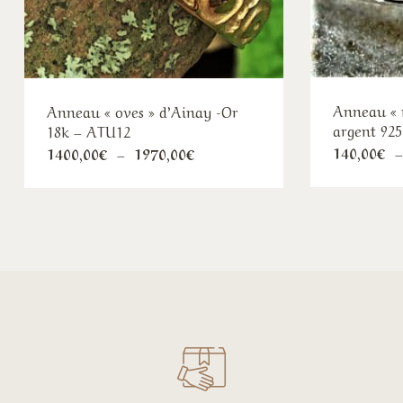
Anneau « 
Anneau « oves » d’Ainay -Or
argent 92
18k – ATU12
140,00
€
Plage
1400,00
€
–
1970,00
€
de
prix :
1400,00€
à
1970,00€