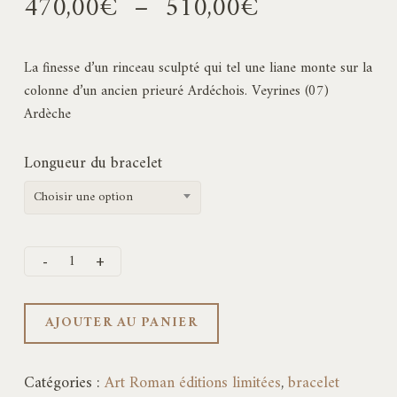
Plage
470,00
€
–
510,00
€
de
prix :
La finesse d’un rinceau sculpté qui tel une liane monte sur la
470,00€
colonne d’un ancien prieuré Ardéchois. Veyrines (07)
à
Ardèche
510,00€
Longueur du bracelet
Choisir une option
AJOUTER AU PANIER
Catégories :
Art Roman éditions limitées
,
bracelet