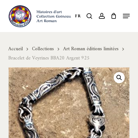
Skip
to
Menu
search
account
FR
Close
main
Menu
content
Accueil
Collections
Art Roman éditions limitées
Bracelet de Veyrines BBA20 Argent 925